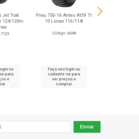
 Jet Trak
Pneu 750-16 Anteo At59 Tt
Pneu 750-16 Di
re 124/120m
10 Lonas 116/114l
Anteo At52 10l 
nas
Código: 6648
Código: 66
 7123
login ou
Faça seu login ou
Faça seu log
se para
cadastre-se para
cadastre-se 
ços e
ver preços e
ver preços
rar
comprar
comprar