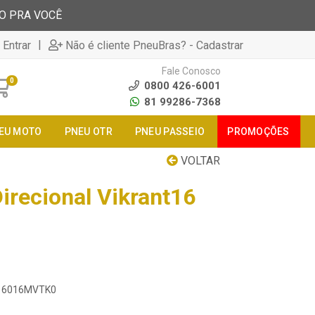
TO PRA VOCÊ
|
 Entrar
Não é cliente PneuBras? - Cadastrar
Fale Conosco
0
0800 426-6001
81 99286-7368
EU MOTO
PNEU OTR
PNEU PASSEIO
PROMOÇÕES
VOLTAR
irecional Vikrant16
5016016MVTK0