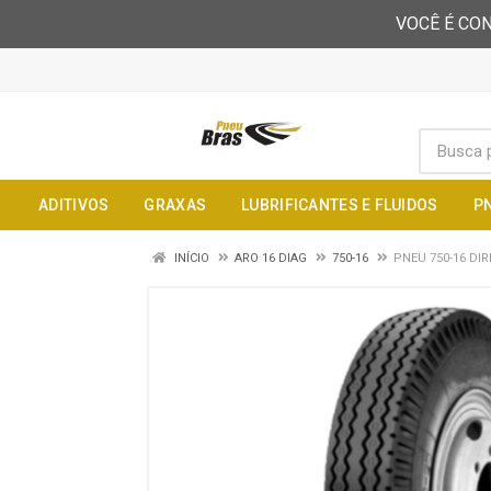
VOCÊ É CON
ADITIVOS
GRAXAS
LUBRIFICANTES E FLUIDOS
P
INÍCIO
ARO 16 DIAG
750-16
PNEU 750-16 DI