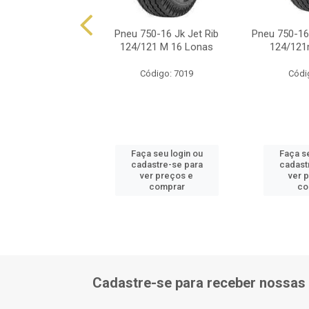
-16 Trar Vikrant
Pneu 750-16 Jk Jet Rib
Pneu 750-16 
16 Lonas 124/121m
124/121 M 16 Lonas
124/121
ódigo: 7476
Código: 7019
Códi
 seu login ou
Faça seu login ou
Faça se
astre-se para
cadastre-se para
cadast
er preços e
ver preços e
ver 
comprar
comprar
co
Cadastre-se para receber nossas 