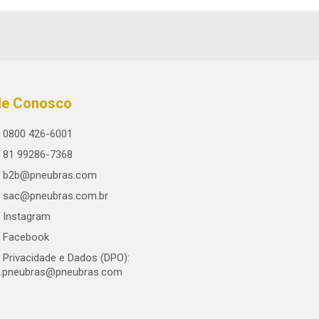
le Conosco
0800 426-6001
81 99286-7368
b2b@pneubras.com
sac@pneubras.com.br
Instagram
Facebook
Privacidade e Dados (DPO):
.pneubras@pneubras.com