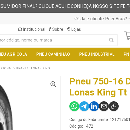
SUMIDOR FINAL? CLIQUE AQUI E CONHEÇA NOSSO SITE FEI
Já é cliente PneuBras? -
Institucional
Sobre
Lojas
NEU AGRÍCOLA
PNEU CAMINHAO
PNEU INDUSTRIAL
PN
RECIONAL VIKRANT16 LONAS KING TT
Pneu 750-16 D
Lonas King Tt
Código do Fabricante: 121217
Código: 1472