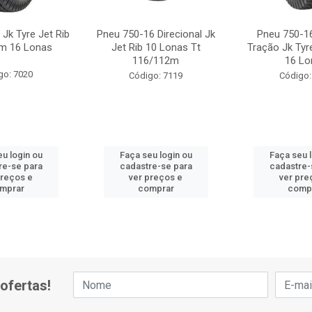
Jk Tyre Jet Rib
Pneu 750-16 Direcional Jk
Pneu 750-16
m 16 Lonas
Jet Rib 10 Lonas Tt
Tração Jk Ty
116/112m
16 Lo
go: 7020
Código: 7119
Código:
u login ou
Faça seu login ou
Faça seu 
re-se para
cadastre-se para
cadastre-
preços e
ver preços e
ver pre
mprar
comprar
comp
ofertas!