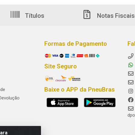
Títulos
Notas Fiscais
Formas de Pagamento
Fa
Site Seguro
Baixe o APP da PneuBras
ade
 Devolução
dpo
para