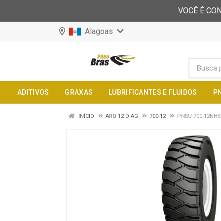
VOCÊ É CON
Alagoas
ADITIVOS
GRAXAS
LUBRIFICANTES E FLUIDOS
P
INÍCIO
ARO 12 DIAG
700-12
PNEU 700-12NHS 