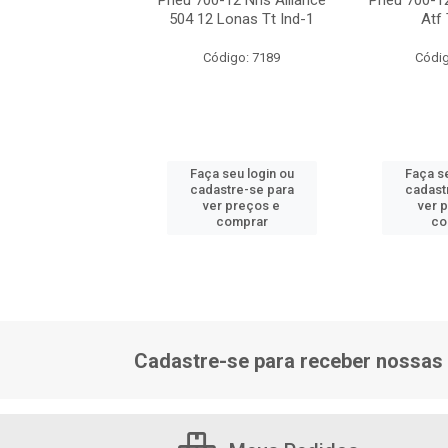
-12 16pr Ind 5491
Pneu 700-12 Nhs Alliance
Pneu 700-12
tf Ttf Prd
504 12 Lonas Tt Ind-1
Atf 
digo: 15684
Código: 7189
Códig
 seu login ou
Faça seu login ou
Faça se
astre-se para
cadastre-se para
cadast
er preços e
ver preços e
ver 
comprar
comprar
co
Cadastre-se para receber nossas 