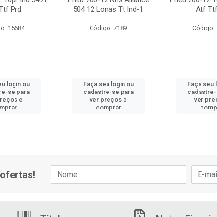
 16pr Ind 5491
Pneu 700-12 Nhs Alliance
Pneu 700-12 1
Ttf Prd
504 12 Lonas Tt Ind-1
Atf Tt
o: 15684
Código: 7189
Código:
u login ou
Faça seu login ou
Faça seu 
re-se para
cadastre-se para
cadastre-
preços e
ver preços e
ver pre
mprar
comprar
comp
ofertas!