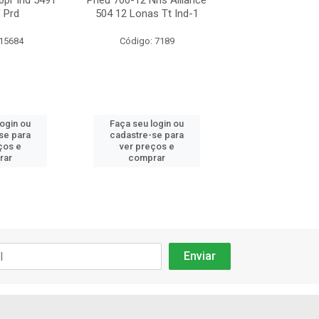
6pr Ind 5491
Pneu 700-12 Nhs Alliance
Pneu 700-12 16pr
f Prd
504 12 Lonas Tt Ind-1
Atf Ttf P
 15684
Código: 7189
Código: 15
login ou
Faça seu login ou
Faça seu log
se para
cadastre-se para
cadastre-se 
ços e
ver preços e
ver preços
rar
comprar
comprar