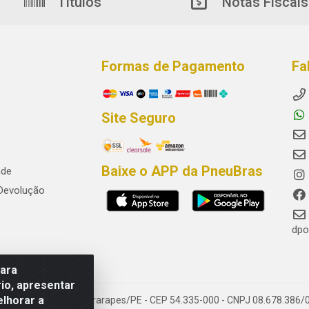
Títulos
Notas Fiscais
Formas de Pagamento
Fa
Site Seguro
Baixe o APP da PneuBras
ade
 Devolução
dpo
para
io, apresentar
elhorar a
res, Jaboatão dos Guararapes/PE - CEP 54.335-000 - CNPJ 08.678.386/