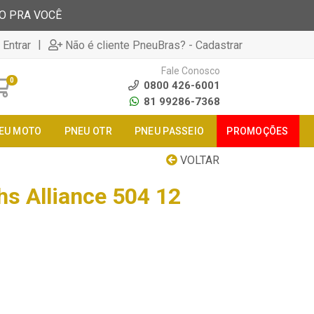
TO PRA VOCÊ
|
 Entrar
Não é cliente PneuBras? - Cadastrar
Fale Conosco
0
0800 426-6001
81 99286-7368
EU MOTO
PNEU OTR
PNEU PASSEIO
PROMOÇÕES
VOLTAR
s Alliance 504 12