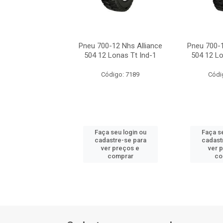
0-12nhs Alliance
Pneu 700-12 Nhs Alliance
Pneu 700-1
 Lonas Tt Ind-1
504 12 Lonas Tt Ind-1
504 12 Lo
ódigo: 2214
Código: 7189
Códi
 seu login ou
Faça seu login ou
Faça se
astre-se para
cadastre-se para
cadast
er preços e
ver preços e
ver 
comprar
comprar
co