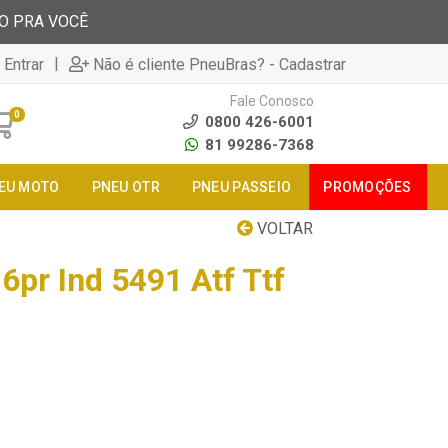
TO PRA VOCÊ
|
 Entrar
Não é cliente PneuBras? - Cadastrar
Fale Conosco
0
0800 426-6001
81 99286-7368
EU MOTO
PNEU OTR
PNEU PASSEIO
PROMOÇÕES
VOLTAR
6pr Ind 5491 Atf Ttf