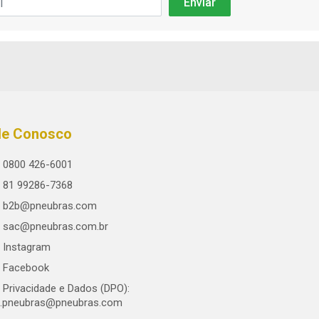
le Conosco
0800 426-6001
81 99286-7368
b2b@pneubras.com
sac@pneubras.com.br
Instagram
Facebook
Privacidade e Dados (DPO):
.pneubras@pneubras.com