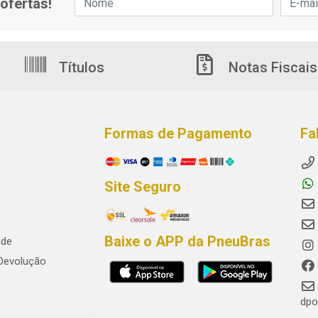
ofertas!
Títulos
Notas Fiscais
Formas de Pagamento
Fa
Site Seguro
Baixe o APP da PneuBras
ade
 Devolução
dpo