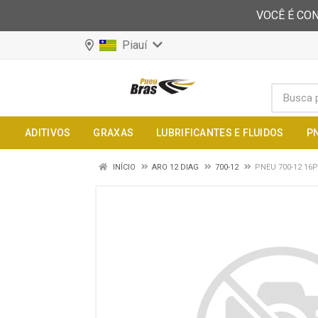
VOCÊ É CON
Piauí
ADITIVOS
GRAXAS
LUBRIFICANTES E FLUIDOS
P
INÍCIO
ARO 12 DIAG
700-12
PNEU 700-12 16P