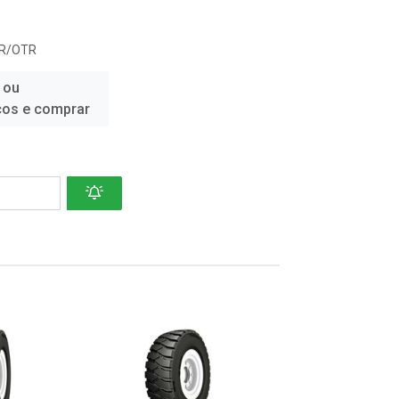
R/OTR
 ou
ços e comprar