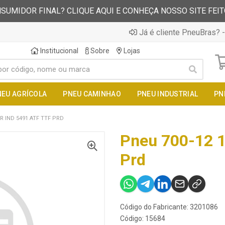
SUMIDOR FINAL? CLIQUE AQUI E CONHEÇA NOSSO SITE FEI
Já é cliente PneuBras? -
Institucional
Sobre
Lojas
NEU AGRÍCOLA
PNEU CAMINHAO
PNEU INDUSTRIAL
PN
R IND 5491 ATF TTF PRD
Pneu 700-12 1
Prd
Código do Fabricante: 3201086
Código: 15684