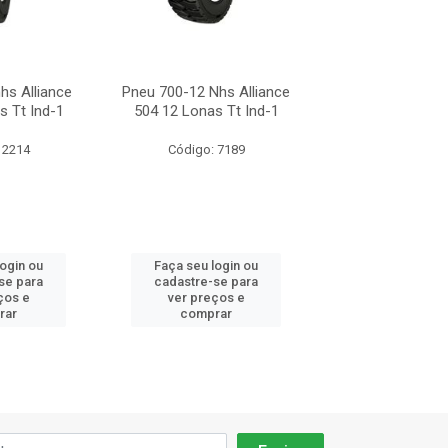
hs Alliance
Pneu 700-12 Nhs Alliance
Pneu 700-12nhs 
s Tt Ind-1
504 12 Lonas Tt Ind-1
504 12 Lonas T
 2214
Código: 7189
Código: 22
login ou
Faça seu login ou
Faça seu log
se para
cadastre-se para
cadastre-se 
ços e
ver preços e
ver preços
rar
comprar
comprar