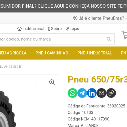
SUMIDOR FINAL? CLIQUE AQUI E CONHEÇA NOSSO SITE FEI
Já é cliente PneuBras? -
Institucional
Sobre
Lojas
NEU AGRÍCOLA
PNEU CAMINHAO
PNEU INDUSTRIAL
PN
LLIANCE 360 R1
Pneu 650/75r3
Código do Fabricante: 36020025
Código: 10103
Código NCM: 40117090
Marca:
ALLIANCE