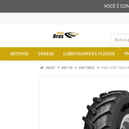
VOCÊ É CON
ADITIVOS
GRAXAS
LUBRIFICANTES E FLUIDOS
P
INÍCIO
ARO 32
650/75R32
PNEU 650/75R32 A