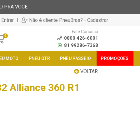
TO PRA VOCÊ
|
 Entrar
Não é cliente PneuBras? - Cadastrar
Fale Conosco
0
0800 426-6001
81 99286-7368
EU MOTO
PNEU OTR
PNEU PASSEIO
PROMOÇÕES
VOLTAR
2 Alliance 360 R1