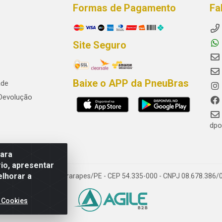
Formas de Pagamento
Fa
Site Seguro
Baixe o APP da PneuBras
ade
 Devolução
dpo
para
io, apresentar
elhorar a
res, Jaboatão dos Guararapes/PE - CEP 54.335-000 - CNPJ 08.678.386/
 Cookies