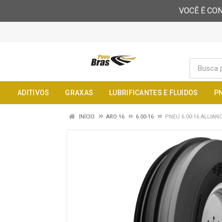
VOCÊ É CON
ADITIVOS
GRAXAS
LUBRIFICANTES E FLUIDOS
P
INÍCIO
ARO 16
6.00-16
PNEU 6.00-16 ALLIANC