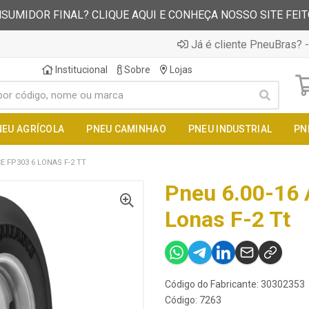
SUMIDOR FINAL? CLIQUE AQUI E CONHEÇA NOSSO SITE FEI
Já é cliente PneuBras? -
Institucional
Sobre
Lojas
NEU AGRÍCOLA
PNEU CAMINHAO
PNEU INDUSTRIAL
PN
E FP303 6 LONAS F-2 TT
Pneu 6.00-16 
Lonas F-2 Tt
Código do Fabricante: 30302353
Código: 7263