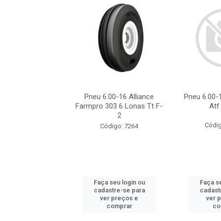
.00-16 Alliance
Pneu 6.00-16 Alliance
Pneu 6.00-
 6 Lona Tt F-2
Farmpro 303 6 Lonas Tt F-
Atf
2
ódigo: 9123
Códig
Código: 7264
 seu login ou
Faça seu login ou
Faça se
astre-se para
cadastre-se para
cadast
er preços e
ver preços e
ver 
comprar
comprar
co