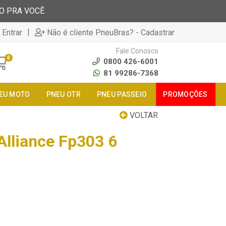
TO PRA VOCÊ
|
 Entrar
Não é cliente PneuBras? - Cadastrar
Fale Conosco
0
0800 426-6001
81 99286-7368
EU MOTO
PNEU OTR
PNEU PASSEIO
PROMOÇÕES
VOLTAR
Alliance Fp303 6