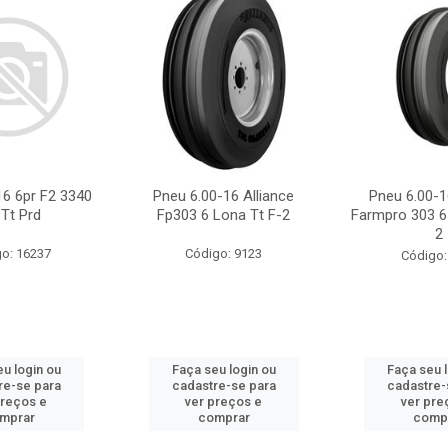
16 6pr F2 3340
Pneu 6.00-16 Alliance
Pneu 6.00-1
 Tt Prd
Fp303 6 Lona Tt F-2
Farmpro 303 6
2
o: 16237
Código: 9123
Código:
u login ou
Faça seu login ou
Faça seu 
re-se para
cadastre-se para
cadastre-
preços e
ver preços e
ver pre
mprar
comprar
comp