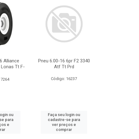
6 Alliance
Pneu 6.00-16 6pr F2 3340
Pneu 6.00-16 A
 Lonas Tt F-
Atf Tt Prd
Fp303 6 Lona 
Código: 16237
Código: 91
 7264
login ou
Faça seu login ou
Faça seu log
se para
cadastre-se para
cadastre-se 
ços e
ver preços e
ver preços
rar
comprar
comprar