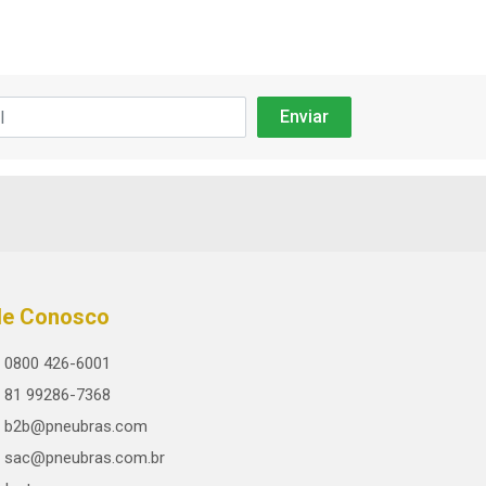
le Conosco
0800 426-6001
81 99286-7368
b2b@pneubras.com
sac@pneubras.com.br