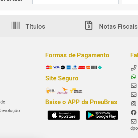
Títulos
Notas Fiscais
Formas de Pagamento
Fa
Site Seguro
Baixe o APP da PneuBras
ade
 Devolução
dpo