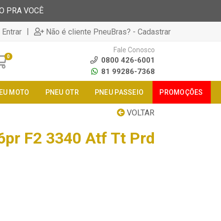
TO PRA VOCÊ
|
 Entrar
Não é cliente PneuBras? - Cadastrar
Fale Conosco
0
0800 426-6001
81 99286-7368
EU MOTO
PNEU OTR
PNEU PASSEIO
PROMOÇÕES
VOLTAR
6pr F2 3340 Atf Tt Prd