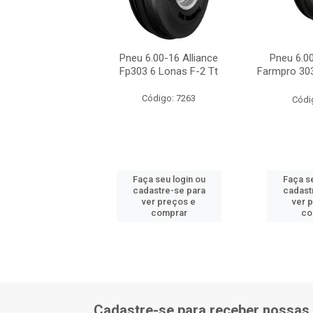
.00-16 Alliance
Pneu 6.00-16 Alliance
Pneu 6.00
 6 Lona Tt F-2
Fp303 6 Lonas F-2 Tt
Farmpro 303
ódigo: 9123
Código: 7263
Códi
 seu login ou
Faça seu login ou
Faça se
astre-se para
cadastre-se para
cadast
er preços e
ver preços e
ver 
comprar
comprar
co
Cadastre-se para receber nossas 