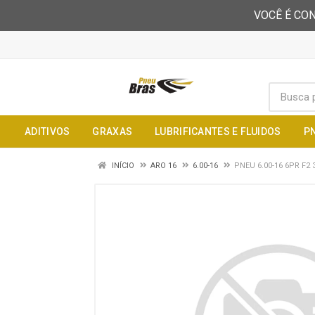
VOCÊ É CON
ADITIVOS
GRAXAS
LUBRIFICANTES E FLUIDOS
P
INÍCIO
ARO 16
6.00-16
PNEU 6.00-16 6PR F2 