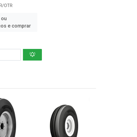
R/OTR
 ou
ços e comprar