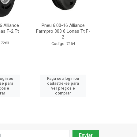
6 Alliance
Pneu 6.00-16 Alliance
Pneu 6.00-16 A
as F-2 Tt
Farmpro 303 6 Lonas Tt F-
Fp303 6 Lona 
2
 7263
Código: 91
Código: 7264
login ou
Faça seu login ou
Faça seu log
se para
cadastre-se para
cadastre-se 
ços e
ver preços e
ver preços
rar
comprar
comprar