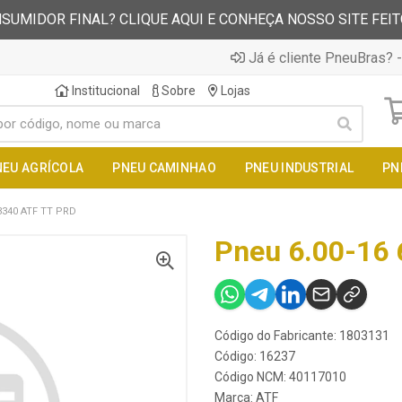
SUMIDOR FINAL? CLIQUE AQUI E CONHEÇA NOSSO SITE FEI
Já é cliente PneuBras? -
Institucional
Sobre
Lojas
NEU AGRÍCOLA
PNEU CAMINHAO
PNEU INDUSTRIAL
PN
3340 ATF TT PRD
Pneu 6.00-16 
Código do Fabricante: 1803131
Código: 16237
Código NCM: 40117010
Marca:
ATF