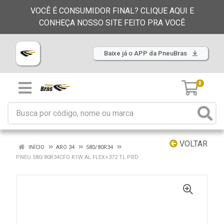
VOCÊ É CONSUMIDOR FINAL? CLIQUE AQUI E
CONHEÇA NOSSO SITE FEITO PRA VOCÊ
Baixe já o APP da PneuBras
0
VOLTAR
INÍCIO
ARO 34
580/80R34
PNEU 580/80R34CFO R1W AL FLEX+372 TL PRD