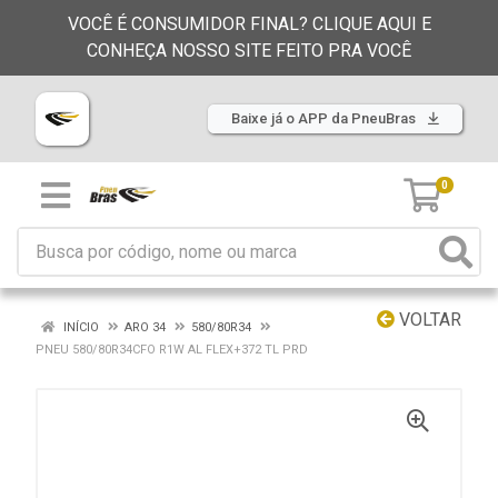
VOCÊ É CONSUMIDOR FINAL? CLIQUE AQUI E
CONHEÇA NOSSO SITE FEITO PRA VOCÊ
Baixe já o APP da PneuBras
0
VOLTAR
INÍCIO
ARO 34
580/80R34
PNEU 580/80R34CFO R1W AL FLEX+372 TL PRD