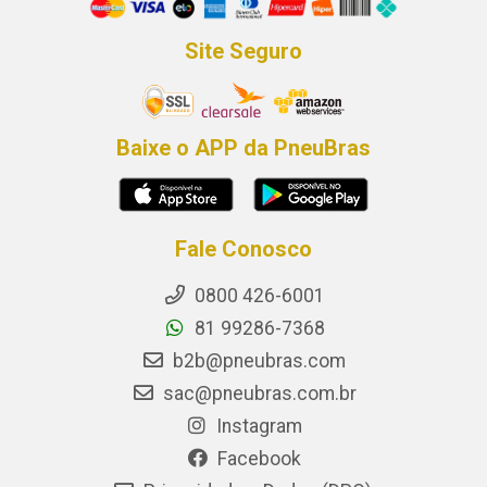
Site Seguro
Baixe o APP da PneuBras
Fale Conosco
0800 426-6001
81 99286-7368
b2b@pneubras.com
sac@pneubras.com.br
Instagram
Facebook