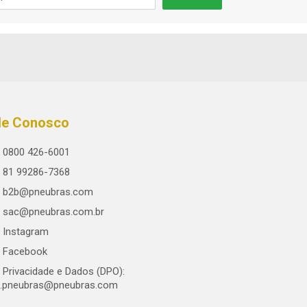
le Conosco
0800 426-6001
81 99286-7368
b2b@pneubras.com
sac@pneubras.com.br
Instagram
Facebook
Privacidade e Dados (DPO):
.pneubras@pneubras.com