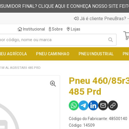
SUMIDOR FINAL? CLIQUE AQUI E CONHEÇA NOSSO SITE FEI
Já é cliente PneuBras? -
Institucional
Sobre
Lojas
NEU AGRÍCOLA
PNEU CAMINHAO
PNEU INDUSTRIAL
PN
1W AL AGRISTARII 485 PRD
Pneu 460/85r3
485 Prd
Código do Fabricante: 48500140
Código: 14509