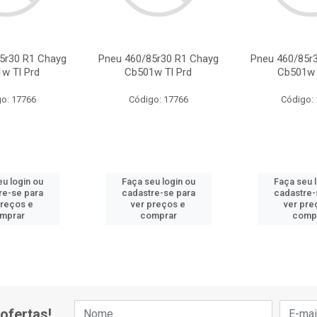
5r30 R1 Chayg
Pneu 460/85r30 R1 Chayg
Pneu 460/85r
w Tl Prd
Cb501w Tl Prd
Cb501w 
o: 17766
Código: 17766
Código:
u login ou
Faça seu login ou
Faça seu 
re-se para
cadastre-se para
cadastre-
preços e
ver preços e
ver pre
mprar
comprar
comp
ofertas!