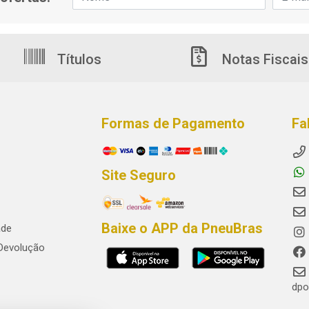
Títulos
Notas Fiscais
Formas de Pagamento
Fa
Site Seguro
Baixe o APP da PneuBras
ade
 Devolução
dpo