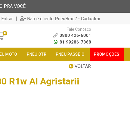
TO PRA VOCÊ
|
 Entrar
Não é cliente PneuBras? - Cadastrar
Fale Conosco
0
0800 426-6001
81 99286-7368
EU MOTO
PNEU OTR
PNEU PASSEIO
PROMOÇÕES
VOLTAR
0 R1w Al Agristarii