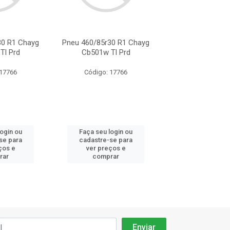
30 R1 Chayg
Pneu 460/85r30 R1 Chayg
Pneu 460/85r30 
Tl Prd
Cb501w Tl Prd
Cb501w Tl 
 17766
Código: 17766
Código: 17
login ou
Faça seu login ou
Faça seu log
se para
cadastre-se para
cadastre-se 
ços e
ver preços e
ver preços
rar
comprar
comprar