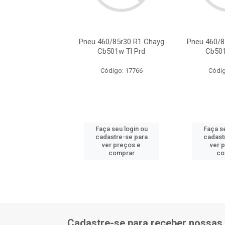
0/85r30 R1 Chayg
Pneu 460/85r30 R1 Chayg
Pneu 460/8
501w Tl Prd
Cb501w Tl Prd
Cb501
digo: 17766
Código: 17766
Códig
 seu login ou
Faça seu login ou
Faça se
astre-se para
cadastre-se para
cadast
er preços e
ver preços e
ver 
comprar
comprar
co
Cadastre-se para receber nossas 