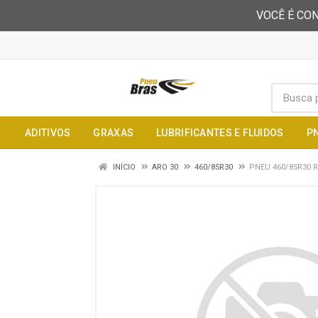
VOCÊ É CON
ADITIVOS
GRAXAS
LUBRIFICANTES E FLUIDOS
P
INÍCIO
ARO 30
460/85R30
PNEU 460/85R30 R