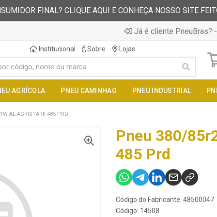
SUMIDOR FINAL? CLIQUE AQUI E CONHEÇA NOSSO SITE FEI
Já é cliente PneuBras? -
Institucional
Sobre
Lojas
NEU AGRÍCOLA
PNEU CAMINHAO
PNEU INDUSTRIAL
PN
1W AL AGRISTARII 485 PRD
Pneu 380/85r2
485 Prd
Código do Fabricante: 48500047
Código: 14508