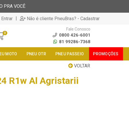
TO PRA VOCÊ
|
 Entrar
Não é cliente PneuBras? - Cadastrar
Fale Conosco
0
0800 426-6001
81 99286-7368
EU MOTO
PNEU OTR
PNEU PASSEIO
PROMOÇÕES
VOLTAR
4 R1w Al Agristarii