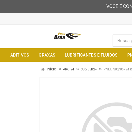
VOCÊ É CON
ADITIVOS
GRAXAS
LUBRIFICANTES E FLUIDOS
P
INÍCIO
ARO 24
380/85R24
PNEU 380/85R24 R