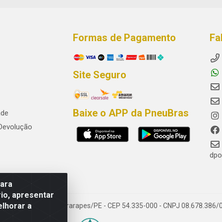
Formas de Pagamento
Fa
Site Seguro
Baixe o APP da PneuBras
ade
 Devolução
dpo
para
io, apresentar
elhorar a
res, Jaboatão dos Guararapes/PE - CEP 54.335-000 - CNPJ 08.678.386/