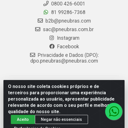
0800 426-6001
81 99286-7368
b2b@pneubras.com
sac@pneubras.com.br
Instagram
Facebook
Privacidade e Dados (DPO):
dpo.pneubras@pneubras.com
PneuBras - Rodovia BR-101, KM 82 - Prazeres,
O nosso site coleta cookies próprios e de
Jaboatão dos Guararapes/PE - CEP 54.335-000 - CNPJ
terceiros para proporcionar uma experiência
08.678.386/0001-05 - Pneubras Comércio de Pneus
personalizada ao usuário, apresentar publicidade
Ltda
relevante de acordo com o seu perfil e melhorar a
qualidade do nosso site.
Aceito
Negar não essenciais