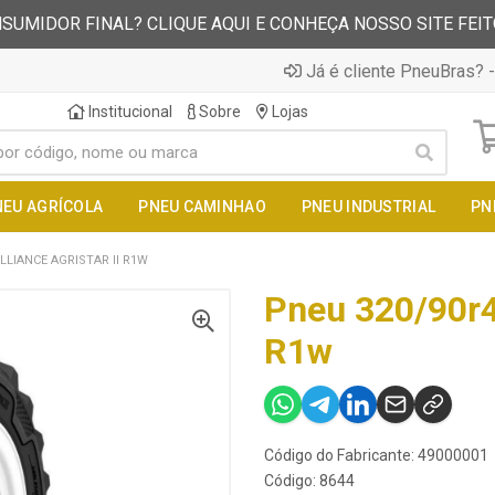
SUMIDOR FINAL? CLIQUE AQUI E CONHEÇA NOSSO SITE FEI
Já é cliente PneuBras? -
Institucional
Sobre
Lojas
NEU AGRÍCOLA
PNEU CAMINHAO
PNEU INDUSTRIAL
PN
LLIANCE AGRISTAR II R1W
Pneu 320/90r42
R1w
Código do Fabricante: 49000001
Código: 8644