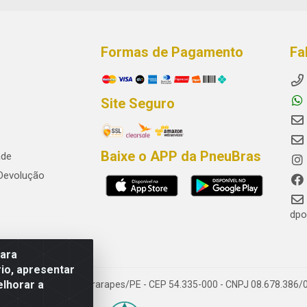
Formas de Pagamento
Fa
Site Seguro
Baixe o APP da PneuBras
ade
 Devolução
dpo
para
io, apresentar
elhorar a
res, Jaboatão dos Guararapes/PE - CEP 54.335-000 - CNPJ 08.678.386/