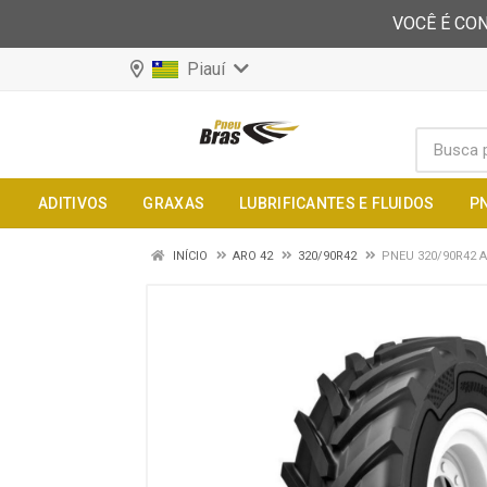
VOCÊ É CON
Piauí
ADITIVOS
GRAXAS
LUBRIFICANTES E FLUIDOS
P
INÍCIO
ARO 42
320/90R42
PNEU 320/90R42 A