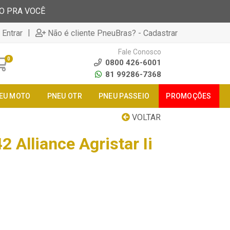
TO PRA VOCÊ
|
 Entrar
Não é cliente PneuBras? - Cadastrar
Fale Conosco
0
0800 426-6001
81 99286-7368
EU MOTO
PNEU OTR
PNEU PASSEIO
PROMOÇÕES
VOLTAR
 Alliance Agristar Ii