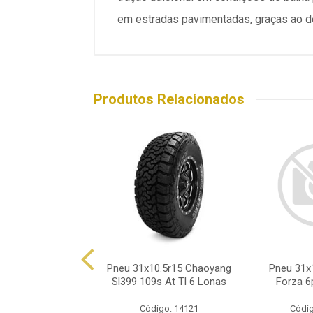
em estradas pavimentadas, graças ao de
Produtos Relacionados
0.50r15 Ecovision
Pneu 31x10.5r15 Chaoyang
Pneu 31x1
Ht 109r 6 Lonas
Sl399 109s At Tl 6 Lonas
Forza 6
ódigo: 8793
Código: 14121
Códig