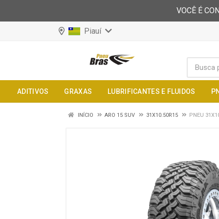
VOCÊ É CON
Piauí
ADITIVOS
GRAXAS
LUBRIFICANTES E FLUIDOS
P
INÍCIO
ARO 15 SUV
31X10.50R15
PNEU 31X1