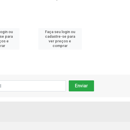
login ou
Faça seu login ou
Faça seu log
se para
cadastre-se para
cadastre-se
ços e
ver preços e
ver preços
rar
comprar
compra