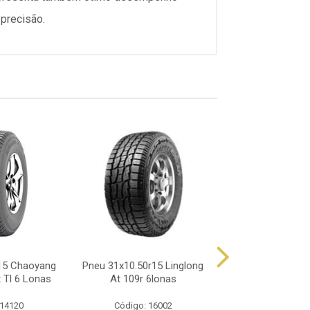
precisão.
15 Chaoyang
Pneu 31x10.50r15 Linglong
Pneu 31x10.50r15
 Tl 6 Lonas
At 109r 6lonas
109r 6 Lo
 14120
Código: 16002
Código: 16