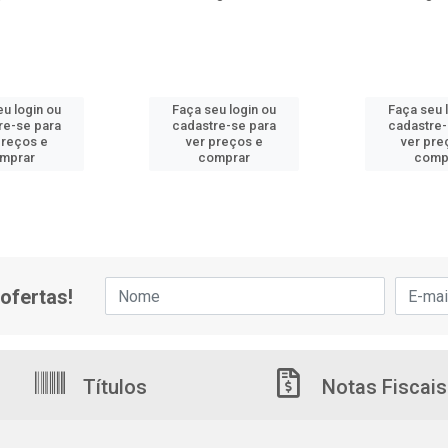
eu login ou
Faça seu login ou
Faça seu 
re-se para
cadastre-se para
cadastre-
preços e
ver preços e
ver pre
mprar
comprar
comp
ofertas!
Títulos
Notas Fiscais