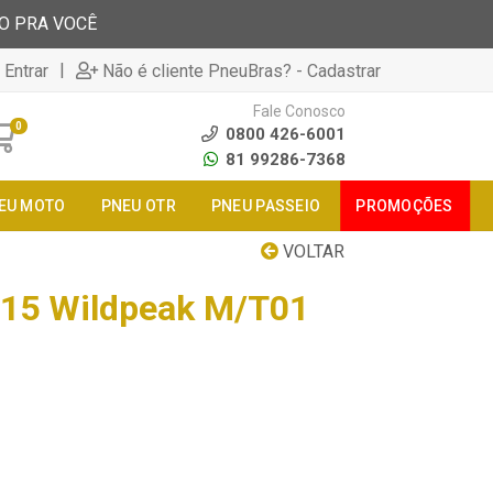
TO PRA VOCÊ
|
 Entrar
Não é cliente PneuBras? - Cadastrar
Fale Conosco
0
0800 426-6001
81 99286-7368
EU MOTO
PNEU OTR
PNEU PASSEIO
PROMOÇÕES
VOLTAR
r15 Wildpeak M/T01