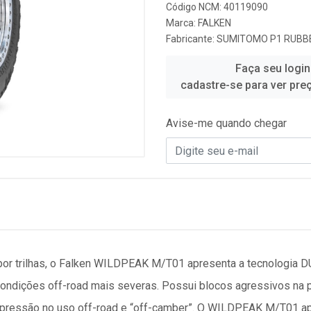
Código NCM: 40119090
Marca:
FALKEN
Fabricante:
SUMITOMO P1 RUBBE
Faça seu login
cadastre-se para ver pre
Avise-me quando chegar
por trilhas, o Falken WILDPEAK M/T01 apresenta a tecnologia 
condições off-road mais severas. Possui blocos agressivos na pa
xa pressão no uso off-road e “off-camber”. O WILDPEAK M/T01