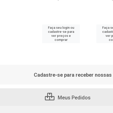
 seu login ou
Faça seu login ou
Faça s
astre-se para
cadastre-se para
cadast
er preços e
ver preços e
ver 
comprar
comprar
co
Cadastre-se para receber nossas 
Meus Pedidos