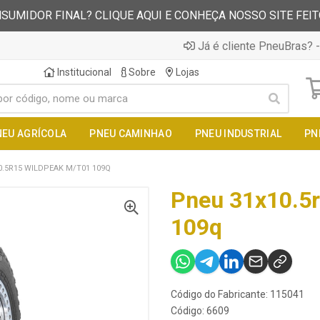
SUMIDOR FINAL? CLIQUE AQUI E CONHEÇA NOSSO SITE FEI
Já é cliente PneuBras? -
Institucional
Sobre
Lojas
NEU AGRÍCOLA
PNEU CAMINHAO
PNEU INDUSTRIAL
PN
0.5R15 WILDPEAK M/T01 109Q
Pneu 31x10.5
109q
Código do Fabricante: 115041
Código: 6609