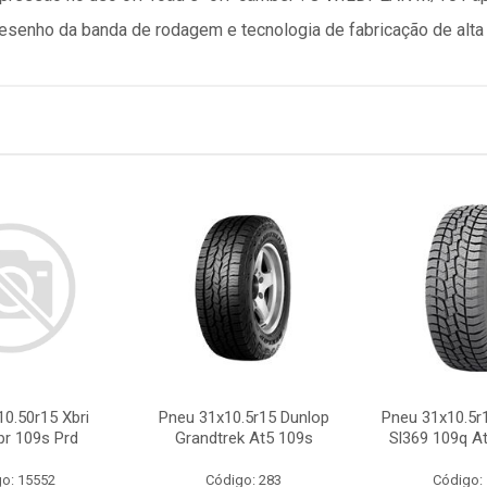
senho da banda de rodagem e tecnologia de fabricação de alta 
0.50r15 Xbri
Pneu 31x10.5r15 Dunlop
Pneu 31x10.5r
pr 109s Prd
Grandtrek At5 109s
Sl369 109q At
o: 15552
Código: 283
Código: