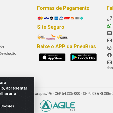
Formas de Pagamento
Fa
Site Seguro
Baixe o APP da PneuBras
ade
 Devolução
dpo
para
io, apresentar
elhorar a
res, Jaboatão dos Guararapes/PE - CEP 54.335-000 - CNPJ 08.678.386/
 Cookies