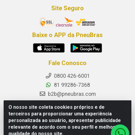
Site Seguro
Baixe o APP da PneuBras
Fale Conosco
0800 426-6001
81 99286-7368
b2b@pneubras.com
sac@pneubras.com.br
O nosso site coleta cookies próprios e de
Instagram
terceiros para proporcionar uma experiência
personalizada ao usuário, apresentar publicidade
Facebook
relevante de acordo com o seu perfil e melhorar a
Privacidade e Dados (DPO):
qualidade do nosso site.