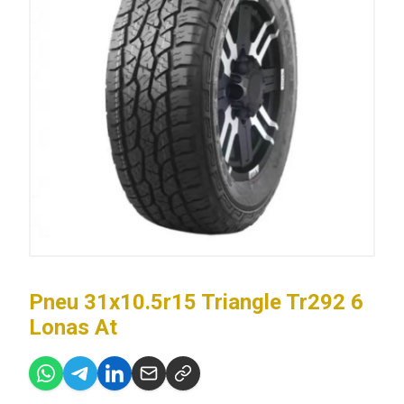
Pneu 31x10.5r15 Triangle Tr292 6
Lonas At