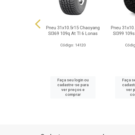
10.5r15 Prinx Ha2
Pneu 31x10.5r15 Chaoyang
Pneu 31x10
109s A/T
Sl369 109q At Tl 6 Lonas
Sl399 109s
ódigo: 8692
Código: 14120
Códig
 seu login ou
Faça seu login ou
Faça s
astre-se para
cadastre-se para
cadast
er preços e
ver preços e
ver 
comprar
comprar
co