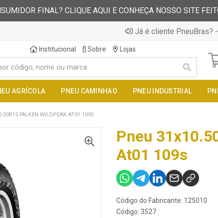
SUMIDOR FINAL? CLIQUE AQUI E CONHEÇA NOSSO SITE FEI
Já é cliente PneuBras? -
Institucional
Sobre
Lojas
NEU AGRÍCOLA
PNEU CAMINHAO
PNEU INDUSTRIAL
PN
.50R15 FALKEN WILDPEAK AT01 109S
Pneu 31x10.50
At01 109s
Código do Fabricante: 125010
Código: 3527