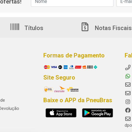
ofertas!
Títulos
Notas Fiscais
Formas de Pagamento
Fa
Site Seguro
Baixe o APP da PneuBras
ade
 Devolução
dpo