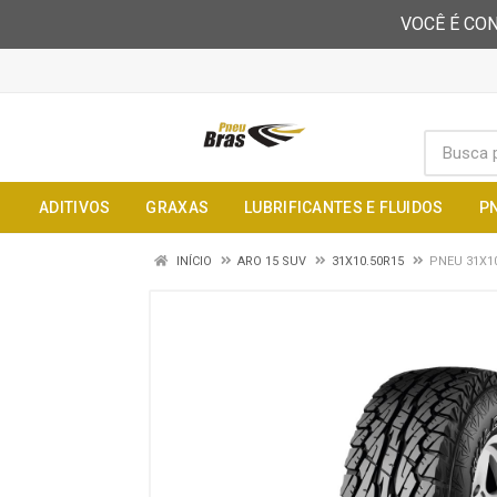
VOCÊ É CON
ADITIVOS
GRAXAS
LUBRIFICANTES E FLUIDOS
P
INÍCIO
ARO 15 SUV
31X10.50R15
PNEU 31X10