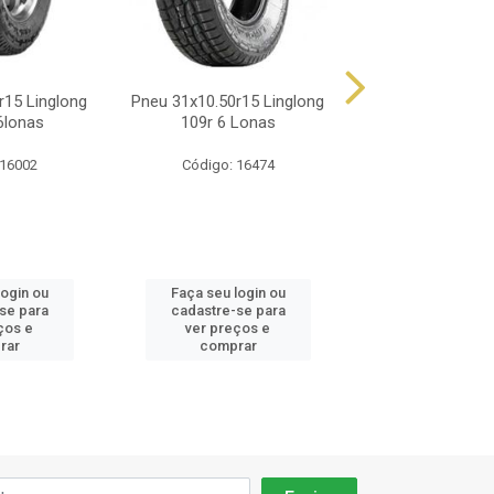
r15 Linglong
Pneu 31x10.50r15 Linglong
Pneu 31x10.5r1
6lonas
109r 6 Lonas
Grandtrek At
 16002
Código: 16474
Código: 2
login ou
Faça seu login ou
Faça seu log
se para
cadastre-se para
cadastre-se
ços e
ver preços e
ver preços
rar
comprar
compra