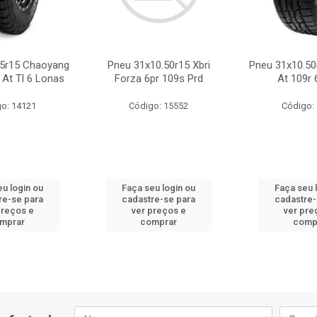
.5r15 Chaoyang
Pneu 31x10.50r15 Xbri
Pneu 31x10.50
 At Tl 6 Lonas
Forza 6pr 109s Prd
At 109r 
o: 14121
Código: 15552
Código:
eu login ou
Faça seu login ou
Faça seu 
re-se para
cadastre-se para
cadastre-
preços e
ver preços e
ver pre
mprar
comprar
comp