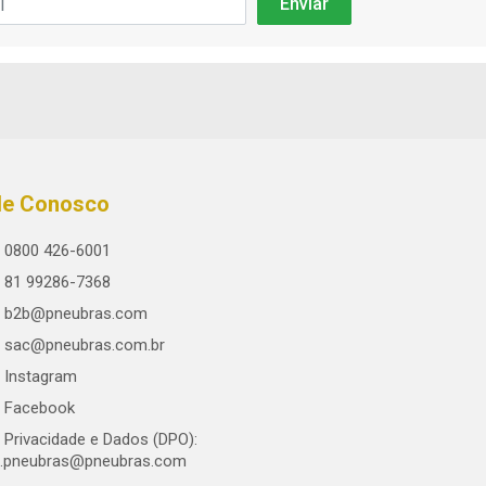
le Conosco
0800 426-6001
81 99286-7368
b2b@pneubras.com
sac@pneubras.com.br
Instagram
Facebook
Privacidade e Dados (DPO):
.pneubras@pneubras.com