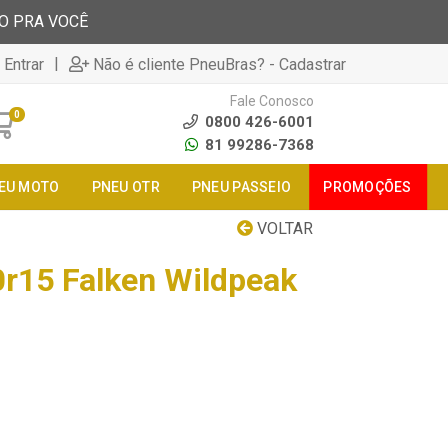
TO PRA VOCÊ
|
 Entrar
Não é cliente PneuBras? - Cadastrar
Fale Conosco
0
0800 426-6001
81 99286-7368
EU MOTO
PNEU OTR
PNEU PASSEIO
PROMOÇÕES
VOLTAR
r15 Falken Wildpeak