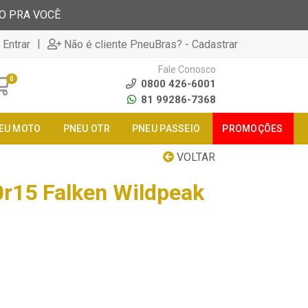
TO PRA VOCÊ
|
 Entrar
Não é cliente PneuBras? - Cadastrar
Fale Conosco
0
0800 426-6001
81 99286-7368
EU MOTO
PNEU OTR
PNEU PASSEIO
PROMOÇÕES
VOLTAR
r15 Falken Wildpeak