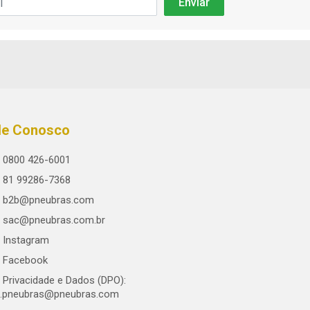
le Conosco
0800 426-6001
81 99286-7368
b2b@pneubras.com
sac@pneubras.com.br
Instagram
Facebook
Privacidade e Dados (DPO):
.pneubras@pneubras.com