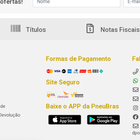
ofertas!
Títulos
Notas Fiscais
Formas de Pagamento
Fa
Site Seguro
Baixe o APP da PneuBras
ade
 Devolução
dpo