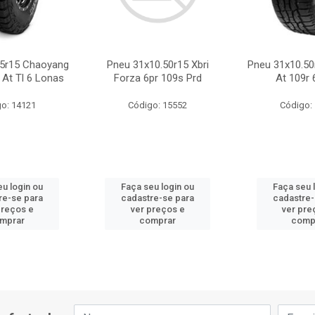
.5r15 Chaoyang
Pneu 31x10.50r15 Xbri
Pneu 31x10.50
 At Tl 6 Lonas
Forza 6pr 109s Prd
At 109r 
o: 14121
Código: 15552
Código:
eu login ou
Faça seu login ou
Faça seu 
re-se para
cadastre-se para
cadastre-
preços e
ver preços e
ver pre
mprar
comprar
comp