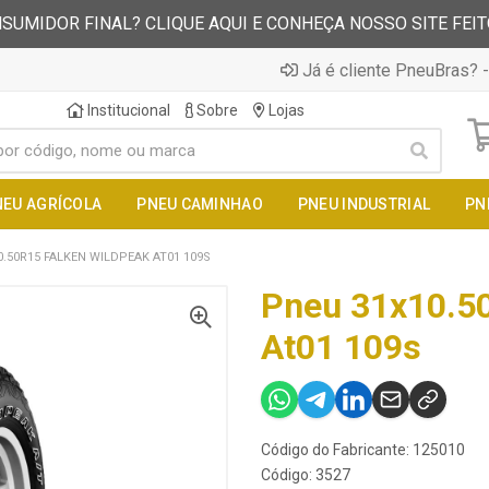
SUMIDOR FINAL? CLIQUE AQUI E CONHEÇA NOSSO SITE FEI
Já é cliente PneuBras? -
Institucional
Sobre
Lojas
NEU AGRÍCOLA
PNEU CAMINHAO
PNEU INDUSTRIAL
PN
.50R15 FALKEN WILDPEAK AT01 109S
Pneu 31x10.50
At01 109s
Código do Fabricante: 125010
Código: 3527