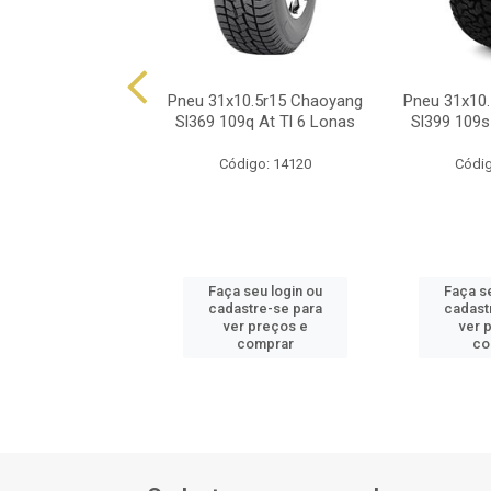
10.5r15 Prinx Ha2
Pneu 31x10.5r15 Chaoyang
Pneu 31x10
109s A/T
Sl369 109q At Tl 6 Lonas
Sl399 109s
ódigo: 8692
Código: 14120
Códig
 seu login ou
Faça seu login ou
Faça s
astre-se para
cadastre-se para
cadast
er preços e
ver preços e
ver 
comprar
comprar
co