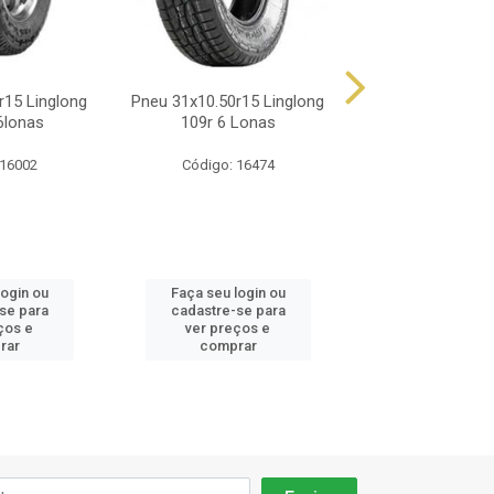
r15 Linglong
Pneu 31x10.50r15 Linglong
Pneu 31x10.5r1
6lonas
109r 6 Lonas
Grandtrek At
 16002
Código: 16474
Código: 2
login ou
Faça seu login ou
Faça seu log
se para
cadastre-se para
cadastre-se
ços e
ver preços e
ver preços
rar
comprar
compra