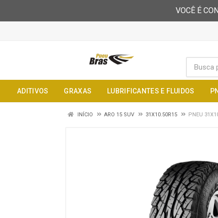
VOCÊ É CON
ADITIVOS
GRAXAS
LUBRIFICANTES E FLUIDOS
P
INÍCIO
ARO 15 SUV
31X10.50R15
PNEU 31X10