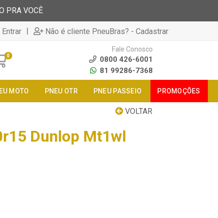
TO PRA VOCÊ
|
 Entrar
Não é cliente PneuBras? - Cadastrar
Fale Conosco
0
0800 426-6001
81 99286-7368
EU MOTO
PNEU OTR
PNEU PASSEIO
PROMOÇÕES
VOLTAR
0r15 Dunlop Mt1wl