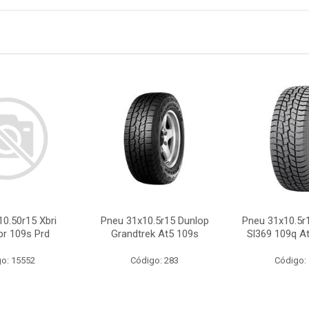
0.50r15 Xbri
Pneu 31x10.5r15 Dunlop
Pneu 31x10.5r
pr 109s Prd
Grandtrek At5 109s
Sl369 109q At
o: 15552
Código: 283
Código: