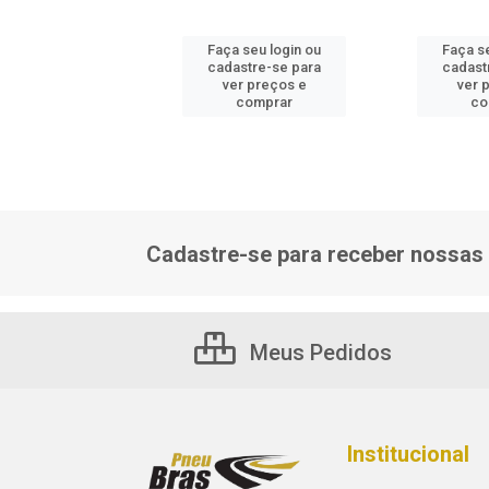
 seu login ou
Faça seu login ou
Faça s
astre-se para
cadastre-se para
cadast
er preços e
ver preços e
ver 
comprar
comprar
co
Cadastre-se para receber nossas 
Meus Pedidos
Institucional