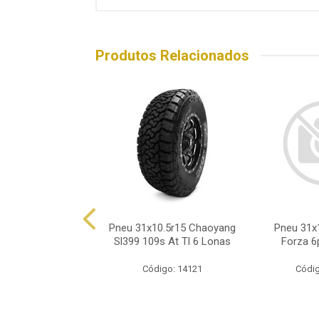
Produtos Relacionados
0.50r15 Ecovision
Pneu 31x10.5r15 Chaoyang
Pneu 31x1
Ht 109r 6 Lonas
Sl399 109s At Tl 6 Lonas
Forza 6
ódigo: 8793
Código: 14121
Códig