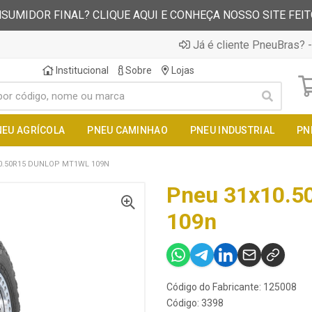
SUMIDOR FINAL? CLIQUE AQUI E CONHEÇA NOSSO SITE FEI
Já é cliente PneuBras? -
Institucional
Sobre
Lojas
NEU AGRÍCOLA
PNEU CAMINHAO
PNEU INDUSTRIAL
PN
0.50R15 DUNLOP MT1WL 109N
Pneu 31x10.5
109n
Código do Fabricante: 125008
Código: 3398