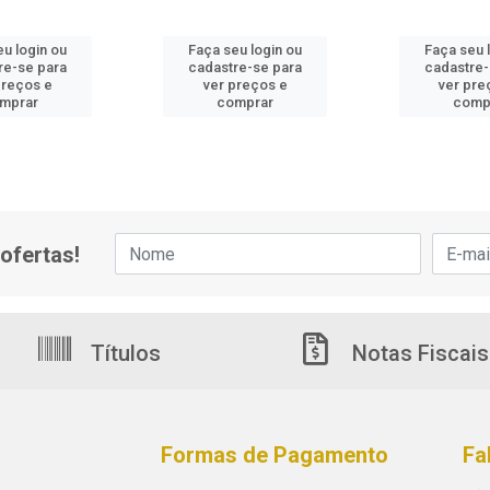
eu login ou
Faça seu login ou
Faça seu 
re-se para
cadastre-se para
cadastre-
preços e
ver preços e
ver pre
mprar
comprar
comp
ofertas!
Títulos
Notas Fiscais
Formas de Pagamento
Fa