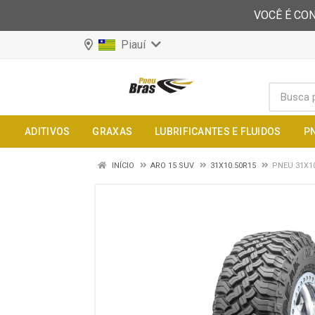
VOCÊ É CON
Piauí
ADITIVOS
GRAXAS
LUBRIFICANTES E FLUIDOS
P
INÍCIO
ARO 15 SUV
31X10.50R15
PNEU 31X1