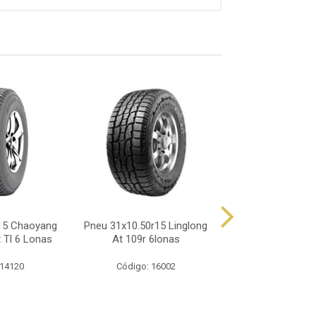
15 Chaoyang
Pneu 31x10.50r15 Linglong
Pneu 31x10.50r15
 Tl 6 Lonas
At 109r 6lonas
109r 6 Lo
 14120
Código: 16002
Código: 16