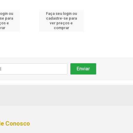
login ou
Faça seu login ou
Faça seu log
se para
cadastre-se para
cadastre-se
ços e
ver preços e
ver preços
rar
comprar
compra
le Conosco