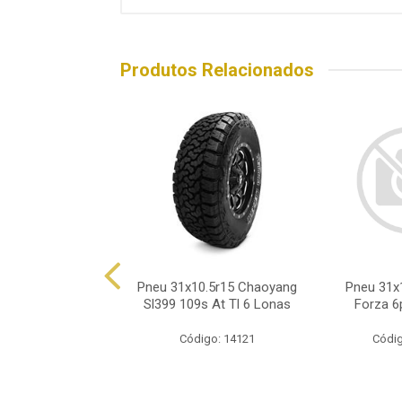
Produtos Relacionados
0.50r15 Ecovision
Pneu 31x10.5r15 Chaoyang
Pneu 31x1
Ht 109r 6 Lonas
Sl399 109s At Tl 6 Lonas
Forza 6
ódigo: 8793
Código: 14121
Códig