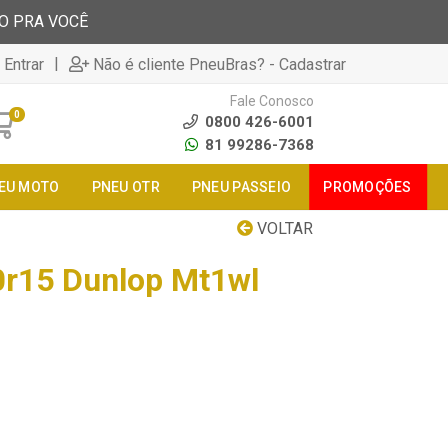
TO PRA VOCÊ
|
 Entrar
Não é cliente PneuBras? - Cadastrar
Fale Conosco
0
0800 426-6001
81 99286-7368
EU MOTO
PNEU OTR
PNEU PASSEIO
PROMOÇÕES
VOLTAR
0r15 Dunlop Mt1wl