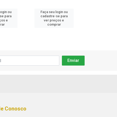
login ou
Faça seu login ou
Faça seu log
se para
cadastre-se para
cadastre-se
ços e
ver preços e
ver preços
rar
comprar
compra
le Conosco