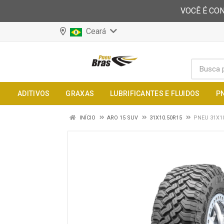
VOCÊ É CON
Ceará
ADITIVOS
GRAXAS
LUBRIFICANTES E FLUIDOS
P
INÍCIO
ARO 15 SUV
31X10.50R15
PNEU 31X1