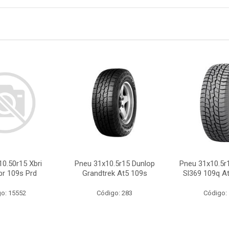
0.50r15 Xbri
Pneu 31x10.5r15 Dunlop
Pneu 31x10.5r
pr 109s Prd
Grandtrek At5 109s
Sl369 109q At
o: 15552
Código: 283
Código: