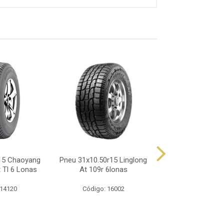
15 Chaoyang
Pneu 31x10.50r15 Linglong
Pneu 31x10.50r15
 Tl 6 Lonas
At 109r 6lonas
109r 6 Lo
 14120
Código: 16002
Código: 16