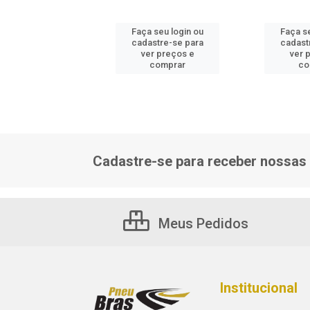
 seu login ou
Faça seu login ou
Faça s
astre-se para
cadastre-se para
cadast
er preços e
ver preços e
ver 
comprar
comprar
co
Cadastre-se para receber nossas 
Meus Pedidos
Institucional