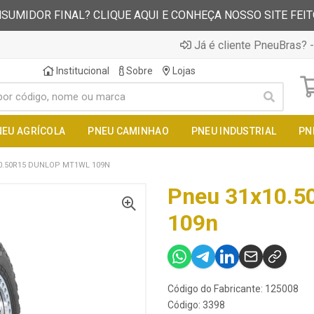
SUMIDOR FINAL? CLIQUE AQUI E CONHEÇA NOSSO SITE FEI
Já é cliente PneuBras? -
Institucional
Sobre
Lojas
NEU AGRÍCOLA
PNEU CAMINHAO
PNEU INDUSTRIAL
PN
0.50R15 DUNLOP MT1WL 109N
Pneu 31x10.5
109n
Código do Fabricante: 125008
Código: 3398