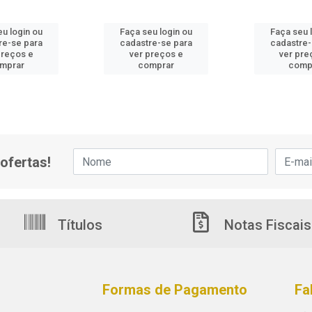
eu login ou
Faça seu login ou
Faça seu 
re-se para
cadastre-se para
cadastre-
preços e
ver preços e
ver pre
mprar
comprar
comp
ofertas!
Títulos
Notas Fiscais
Formas de Pagamento
Fa