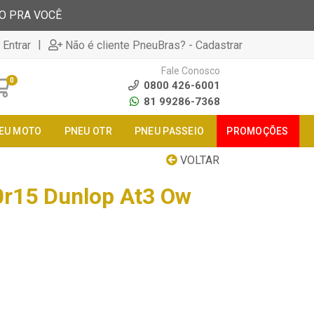
TO PRA VOCÊ
|
 Entrar
Não é cliente PneuBras? - Cadastrar
Fale Conosco
0
0800 426-6001
81 99286-7368
EU MOTO
PNEU OTR
PNEU PASSEIO
PROMOÇÕES
VOLTAR
r15 Dunlop At3 Ow