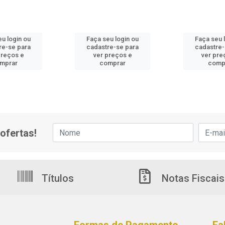
eu login ou
Faça seu login ou
Faça seu 
re-se para
cadastre-se para
cadastre-
preços e
ver preços e
ver pre
mprar
comprar
comp
ofertas!
Títulos
Notas Fiscais