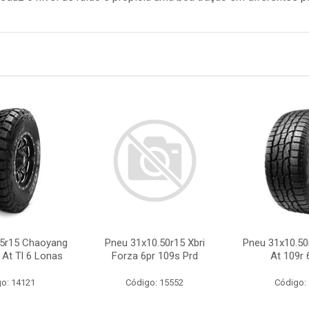
.5r15 Chaoyang
Pneu 31x10.50r15 Xbri
Pneu 31x10.50
 At Tl 6 Lonas
Forza 6pr 109s Prd
At 109r 
o: 14121
Código: 15552
Código: