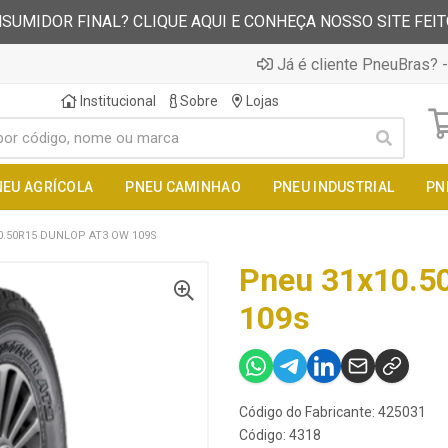
SUMIDOR FINAL? CLIQUE AQUI E CONHEÇA NOSSO SITE FEI
Já é cliente PneuBras? -
Institucional
Sobre
Lojas
NEU AGRÍCOLA
PNEU CAMINHAO
PNEU INDUSTRIAL
PN
0.50R15 DUNLOP AT3 OW 109S
Pneu 31x10.50
109s
Código do Fabricante: 425031
Código: 4318