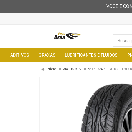
VOCÊ É CON
ADITIVOS
GRAXAS
LUBRIFICANTES E FLUIDOS
P
INÍCIO
ARO 15 SUV
31X10.50R15
PNEU 31X1