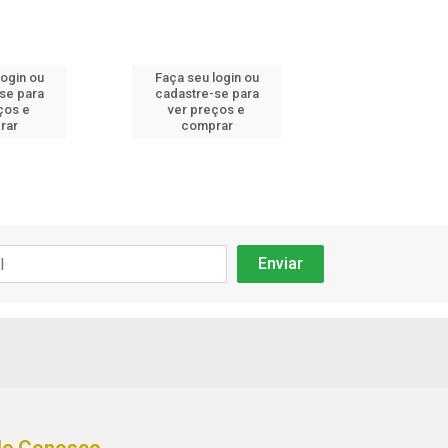
login ou
Faça seu login ou
Faça seu log
se para
cadastre-se para
cadastre-se
ços e
ver preços e
ver preços
rar
comprar
compra