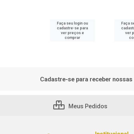
 seu login ou
Faça seu login ou
Faça s
astre-se para
cadastre-se para
cadast
er preços e
ver preços e
ver 
comprar
comprar
co
Cadastre-se para receber nossas 
Meus Pedidos