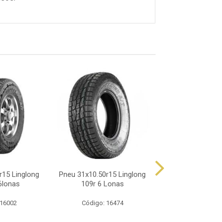
r15 Linglong
Pneu 31x10.50r15 Linglong
Pneu 31x10.5r1
6lonas
109r 6 Lonas
Grandtrek At
 16002
Código: 16474
Código: 2