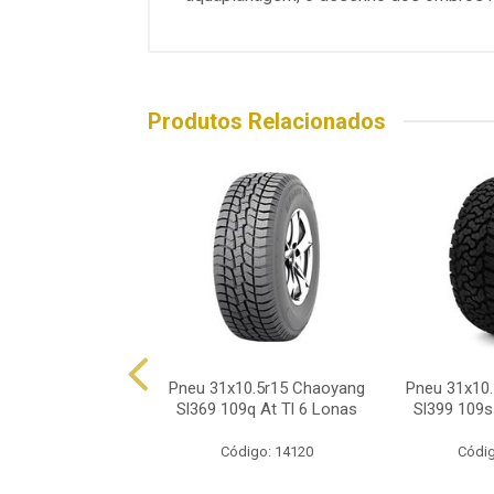
Produtos Relacionados
10.5r15 Prinx Ha2
Pneu 31x10.5r15 Chaoyang
Pneu 31x10
109s A/T
Sl369 109q At Tl 6 Lonas
Sl399 109s
ódigo: 8692
Código: 14120
Códig