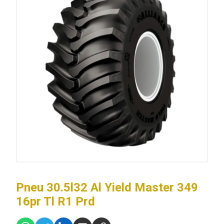
Pneu 30.5l32 Al Yield Master 349
16pr Tl R1 Prd