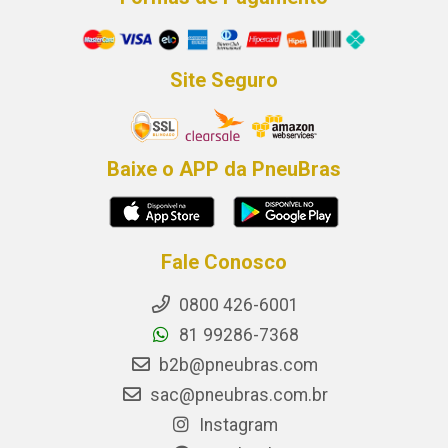
Site Seguro
Baixe o APP da PneuBras
Fale Conosco
0800 426-6001
81 99286-7368
b2b@pneubras.com
sac@pneubras.com.br
Instagram