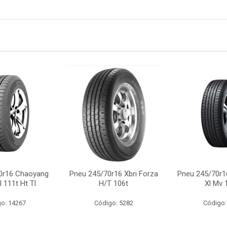
0r16 Chaoyang
Pneu 245/70r16 Xbri Forza
Pneu 245/70r1
 111t Ht Tl
H/T 106t
Xl Mv 
o: 14267
Código: 5282
Código: