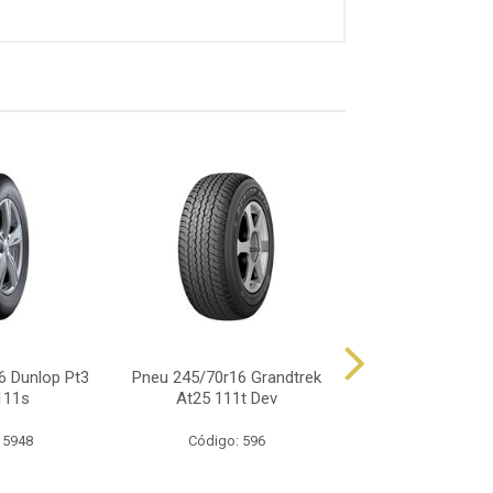
6 Dunlop Pt3
Pneu 245/70r16 Grandtrek
Pneu 245/70r16 
111s
At25 111t Dev
Ltx Force 
 5948
Código: 596
Código: 62