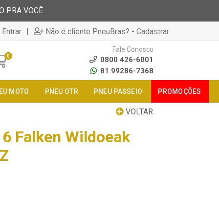
TO PRA VOCÊ
|
 Entrar
Não é cliente PneuBras? - Cadastrar
Fale Conosco
0
0800 426-6001
81 99286-7368
EU MOTO
PNEU OTR
PNEU PASSEIO
PROMOÇÕES
VOLTAR
6 Falken Wildoeak
 Z