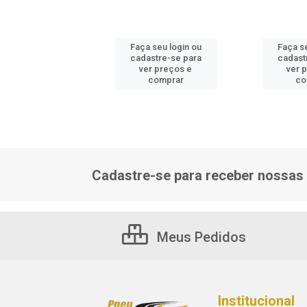
 seu login ou
Faça seu login ou
Faça se
astre-se para
cadastre-se para
cadast
er preços e
ver preços e
ver 
comprar
comprar
co
Cadastre-se para receber nossas 
Meus Pedidos
Institucional