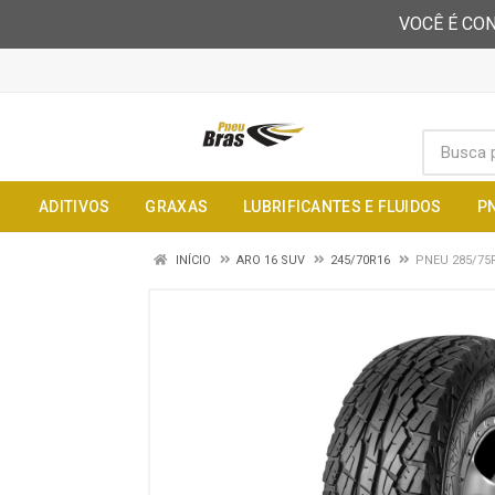
VOCÊ É CON
ADITIVOS
GRAXAS
LUBRIFICANTES E FLUIDOS
P
INÍCIO
ARO 16 SUV
245/70R16
PNEU 285/75