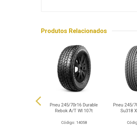
Produtos Relacionados
45/70r16 Dunlop
Pneu 245/70r16 Durable
Pneu 245/7
ek At3m Ow 111t
Rebok A/T Wl 107t
Su318 Xl
ódigo: 4919
Código: 14058
Códig