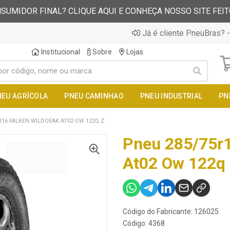
SUMIDOR FINAL? CLIQUE AQUI E CONHEÇA NOSSO SITE FEI
Já é cliente PneuBras? -
Institucional
Sobre
Lojas
NEU AGRÍCOLA
PNEU CAMINHAO
PNEU INDUSTRIAL
PN
R16 FALKEN WILDOEAK AT02 OW 122Q Z
Pneu 285/75r1
At02 Ow 122q
Código do Fabricante: 126025
Código: 4368