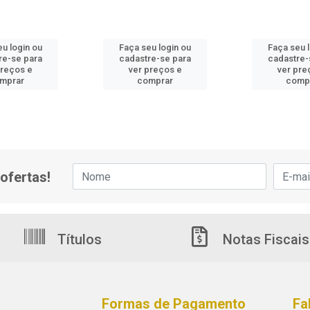
u login ou
Faça seu login ou
Faça seu 
re-se para
cadastre-se para
cadastre-
preços e
ver preços e
ver pre
mprar
comprar
comp
ofertas!
Títulos
Notas Fiscais
Formas de Pagamento
Fa