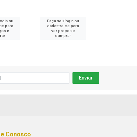
login ou
Faça seu login ou
Faça seu log
se para
cadastre-se para
cadastre-se 
ços e
ver preços e
ver preços
rar
comprar
comprar
le Conosco