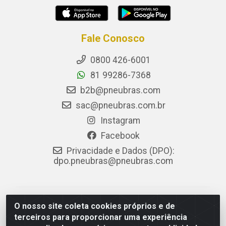
Fale Conosco
0800 426-6001
81 99286-7368
b2b@pneubras.com
sac@pneubras.com.br
Instagram
Facebook
Privacidade e Dados (DPO):
dpo.pneubras@pneubras.com
PneuBras - Rodovia BR-101, KM 82 - Prazeres,
O nosso site coleta cookies próprios e de
Jaboatão dos Guararapes/PE - CEP 54.335-000 - CNPJ
terceiros para proporcionar uma experiência
08.678.386/0001-05 - Pneubras Comércio de Pneus