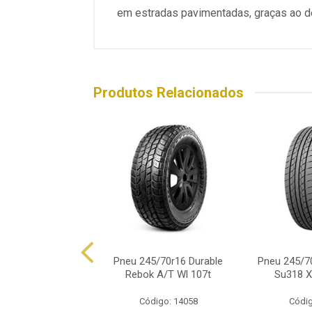
em estradas pavimentadas, graças ao de
Produtos Relacionados
45/70r16 Dunlop
Pneu 245/70r16 Durable
Pneu 245/7
ek At3m Ow 111t
Rebok A/T Wl 107t
Su318 Xl
ódigo: 4919
Código: 14058
Códig