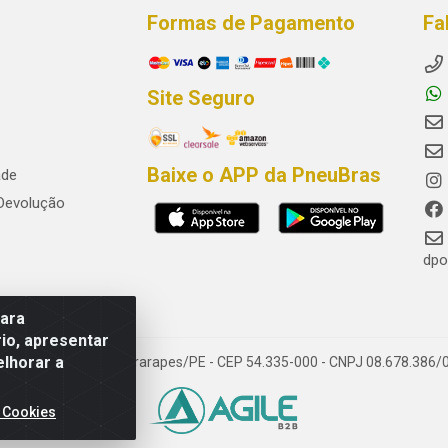
Formas de Pagamento
Fa
Site Seguro
Baixe o APP da PneuBras
ade
 Devolução
dpo
para
io, apresentar
elhorar a
res, Jaboatão dos Guararapes/PE - CEP 54.335-000 - CNPJ 08.678.386/
 Cookies