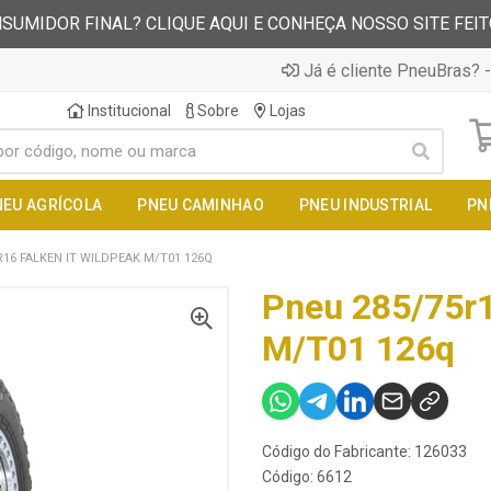
SUMIDOR FINAL? CLIQUE AQUI E CONHEÇA NOSSO SITE FEI
Já é cliente PneuBras? -
Institucional
Sobre
Lojas
NEU AGRÍCOLA
PNEU CAMINHAO
PNEU INDUSTRIAL
PN
R16 FALKEN IT WILDPEAK M/T01 126Q
Pneu 285/75r1
M/T01 126q
Código do Fabricante: 126033
Código: 6612