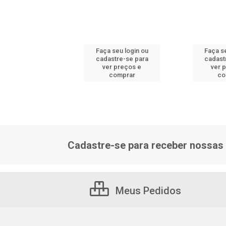
 seu login ou
Faça seu login ou
Faça se
astre-se para
cadastre-se para
cadast
er preços e
ver preços e
ver 
comprar
comprar
co
Cadastre-se para receber nossas 
Meus Pedidos