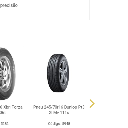
precisão.
6 Xbri Forza
Pneu 245/70r16 Dunlop Pt3
Pneu 245/70r16 
06t
Xl Mv 111s
At25 111t 
 5282
Código: 5948
Código: 5