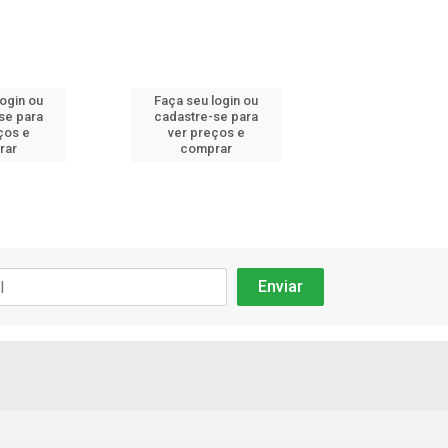
login ou
Faça seu login ou
Faça seu log
se para
cadastre-se para
cadastre-se 
ços e
ver preços e
ver preços
rar
comprar
comprar