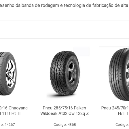
senho da banda de rodagem e tecnologia de fabricação de alta 
0r16 Chaoyang
Pneu 285/75r16 Falken
Pneu 245/70r1
 111t Ht Tl
Wildoeak At02 Ow 122q Z
H/T 1
o: 14267
Código: 4368
Código: