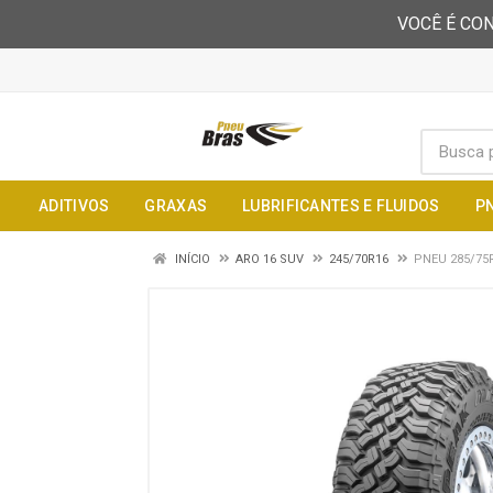
VOCÊ É CON
ADITIVOS
GRAXAS
LUBRIFICANTES E FLUIDOS
P
INÍCIO
ARO 16 SUV
245/70R16
PNEU 285/75