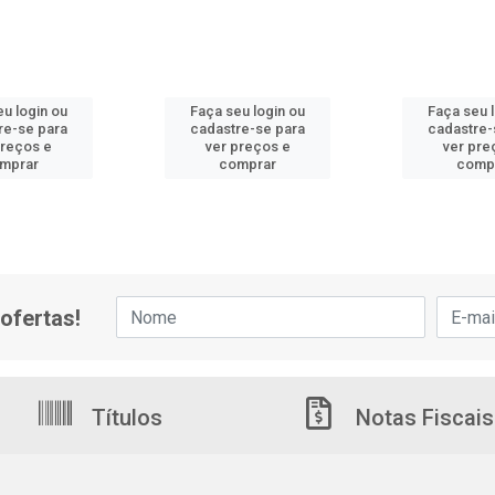
u login ou
Faça seu login ou
Faça seu 
re-se para
cadastre-se para
cadastre-
preços e
ver preços e
ver pre
mprar
comprar
comp
ofertas!
Títulos
Notas Fiscais