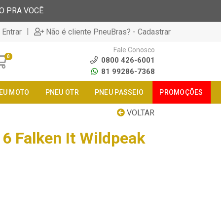
TO PRA VOCÊ
|
 Entrar
Não é cliente PneuBras? - Cadastrar
Fale Conosco
0
0800 426-6001
81 99286-7368
EU MOTO
PNEU OTR
PNEU PASSEIO
PROMOÇÕES
VOLTAR
6 Falken It Wildpeak