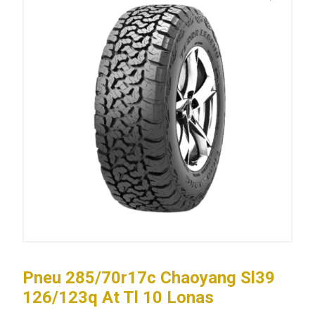
Pneu 285/70r17c Chaoyang Sl39
126/123q At Tl 10 Lonas