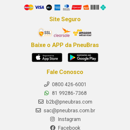
Site Seguro
Baixe o APP da PneuBras
Fale Conosco
0800 426-6001
81 99286-7368
b2b@pneubras.com
sac@pneubras.com.br
Instagram
Facebook