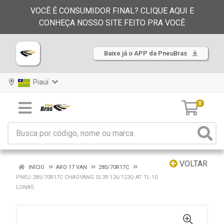
VOCÊ É CONSUMIDOR FINAL? CLIQUE AQUI E
CONHEÇA NOSSO SITE FEITO PRA VOCÊ
Baixe já o APP da PneuBras
Piauí
0
VOLTAR
INÍCIO
ARO 17 VAN
285/70R17C
PNEU 285/70R17C CHAOYANG SL39 126/123Q AT TL 10
LONAS