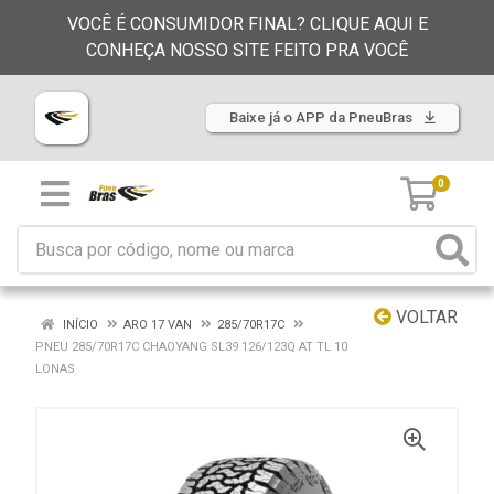
VOCÊ É CONSUMIDOR FINAL? CLIQUE AQUI E
CONHEÇA NOSSO SITE FEITO PRA VOCÊ
Baixe já o APP da PneuBras
0
VOLTAR
INÍCIO
ARO 17 VAN
285/70R17C
PNEU 285/70R17C CHAOYANG SL39 126/123Q AT TL 10
LONAS