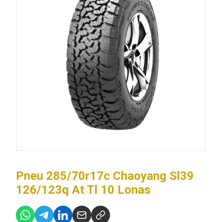
Pneu 285/70r17c Chaoyang Sl39
126/123q At Tl 10 Lonas