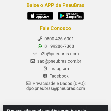
Baixe o APP da PneuBras
Fale Conosco
0800 426-6001
81 99286-7368
b2b@pneubras.com
sac@pneubras.com.br
Instagram
Facebook
Privacidade e Dados (DPO):
dpo.pneubras@pneubras.com
PneuBras - Rodovia BR-101, KM 82 - Prazeres,
O nosso site coleta cookies próprios e de