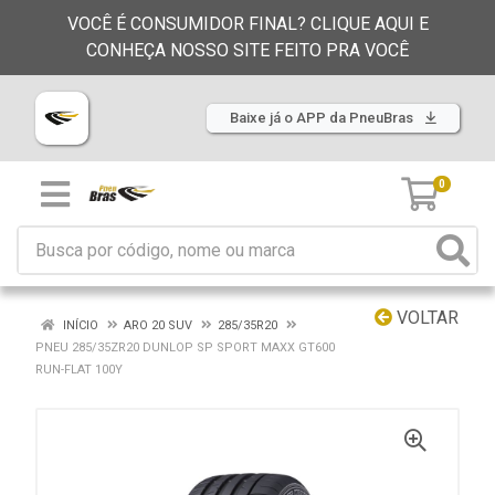
VOCÊ É CONSUMIDOR FINAL? CLIQUE AQUI E
CONHEÇA NOSSO SITE FEITO PRA VOCÊ
Baixe já o APP da PneuBras
0
VOLTAR
INÍCIO
ARO 20 SUV
285/35R20
PNEU 285/35ZR20 DUNLOP SP SPORT MAXX GT600
RUN-FLAT 100Y