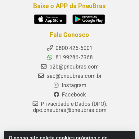
Baixe o APP da PneuBras
Fale Conosco
0800 426-6001
81 99286-7368
b2b@pneubras.com
sac@pneubras.com.br
Instagram
Facebook
Privacidade e Dados (DPO):
dpo.pneubras@pneubras.com
PneuBras - Rodovia BR-101, KM 82 - Prazeres,
O nosso site coleta cookies próprios e de