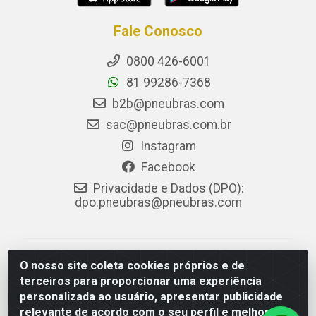
Fale Conosco
0800 426-6001
81 99286-7368
b2b@pneubras.com
sac@pneubras.com.br
Instagram
Facebook
Privacidade e Dados (DPO):
dpo.pneubras@pneubras.com
PneuBras - Rodovia BR-101, KM 82 - Prazeres,
O nosso site coleta cookies próprios e de
Jaboatão dos Guararapes/PE - CEP 54.335-000 - CNPJ
terceiros para proporcionar uma experiência
08.678.386/0001-05 - Pneubras Comércio de Pneus
personalizada ao usuário, apresentar publicidade
Ltda
relevante de acordo com o seu perfil e melhorar a