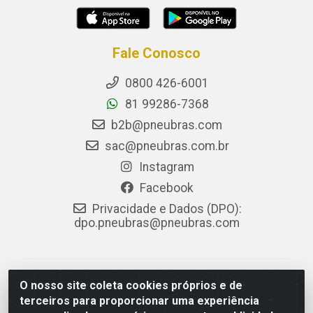
Fale Conosco
0800 426-6001
81 99286-7368
b2b@pneubras.com
sac@pneubras.com.br
Instagram
Facebook
Privacidade e Dados (DPO):
dpo.pneubras@pneubras.com
PneuBras - Rodovia BR-101, KM 82 - Prazeres,
O nosso site coleta cookies próprios e de
Jaboatão dos Guararapes/PE - CEP 54.335-000 - CNPJ
terceiros para proporcionar uma experiência
08.678.386/0001-05 - Pneubras Comércio de Pneus