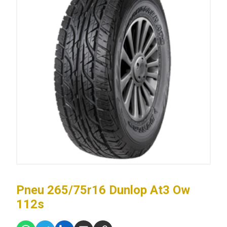
Pneu 265/75r16 Dunlop At3 Ow
112s