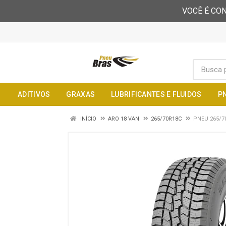
VOCÊ É CON
ADITIVOS
GRAXAS
LUBRIFICANTES E FLUIDOS
P
INÍCIO
ARO 18 VAN
265/70R18C
PNEU 265/7