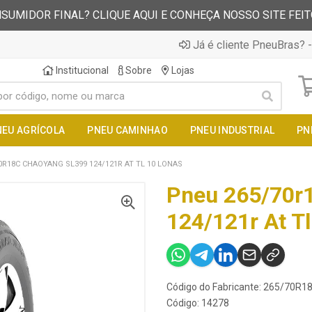
SUMIDOR FINAL? CLIQUE AQUI E CONHEÇA NOSSO SITE FEI
Já é cliente PneuBras? -
Institucional
Sobre
Lojas
NEU AGRÍCOLA
PNEU CAMINHAO
PNEU INDUSTRIAL
PN
0R18C CHAOYANG SL399 124/121R AT TL 10 LONAS
Pneu 265/70r
124/121r At T
Código do Fabricante: 265/70R
Código: 14278