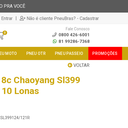
TO PRA VOCÊ
|
 Entrar
Não é cliente PneuBras? - Cadastrar
Fale Conosco
0
0800 426-6001
81 99286-7368
EU MOTO
PNEU OTR
PNEU PASSEIO
PROMOÇÕES
VOLTAR
18c Chaoyang Sl399
l 10 Lonas
18SL399124/121R