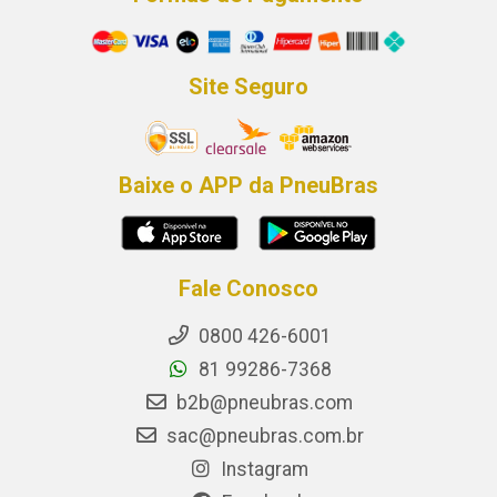
Site Seguro
Baixe o APP da PneuBras
Fale Conosco
0800 426-6001
81 99286-7368
b2b@pneubras.com
sac@pneubras.com.br
Instagram