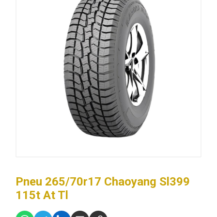
Pneu 265/70r17 Chaoyang Sl399
115t At Tl