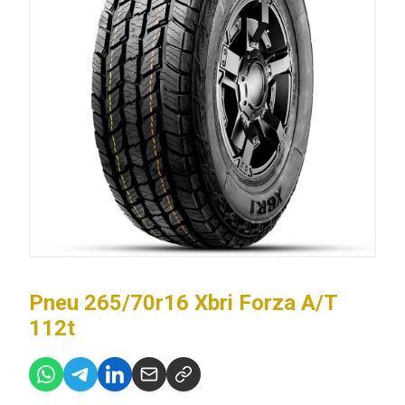
Pneu 265/70r16 Xbri Forza A/T
112t