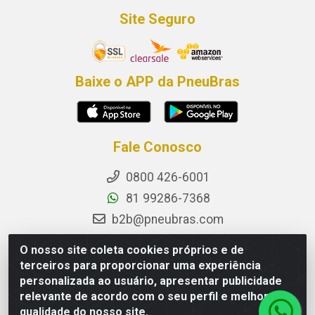
Site Seguro
Baixe o APP da PneuBras
Fale Conosco
0800 426-6001
81 99286-7368
b2b@pneubras.com
sac@pneubras.com.br
O nosso site coleta cookies próprios e de
Instagram
terceiros para proporcionar uma experiência
personalizada ao usuário, apresentar publicidade
Facebook
relevante de acordo com o seu perfil e melhorar a
Privacidade e Dados (DPO):
qualidade do nosso site.