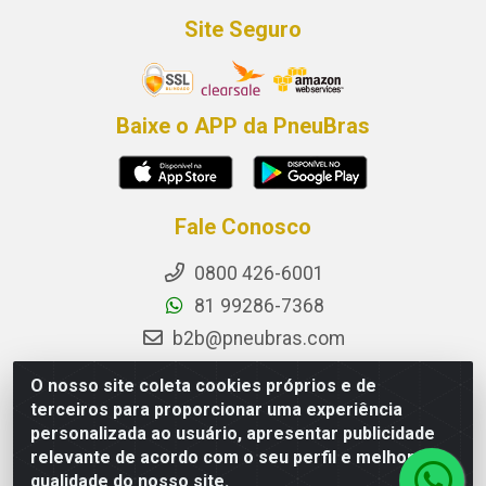
Site Seguro
Baixe o APP da PneuBras
Fale Conosco
0800 426-6001
81 99286-7368
b2b@pneubras.com
sac@pneubras.com.br
O nosso site coleta cookies próprios e de
Instagram
terceiros para proporcionar uma experiência
personalizada ao usuário, apresentar publicidade
Facebook
relevante de acordo com o seu perfil e melhorar a
Privacidade e Dados (DPO):
qualidade do nosso site.