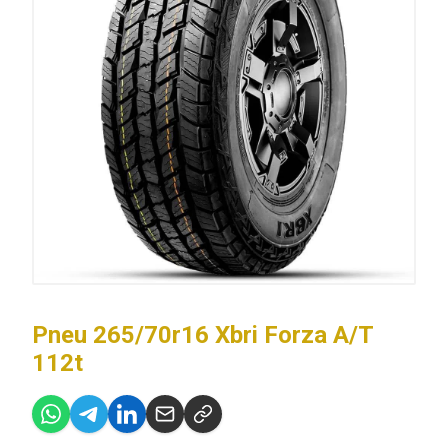
Pneu 265/70r16 Xbri Forza A/T
112t