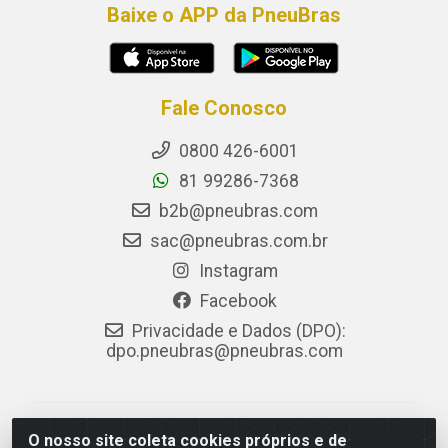
Baixe o APP da PneuBras
Fale Conosco
0800 426-6001
81 99286-7368
b2b@pneubras.com
sac@pneubras.com.br
Instagram
Facebook
Privacidade e Dados (DPO):
dpo.pneubras@pneubras.com
PneuBras - Rodovia BR-101, KM 82 - Prazeres,
O nosso site coleta cookies próprios e de