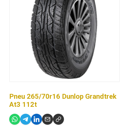
Pneu 265/70r16 Dunlop Grandtrek
At3 112t