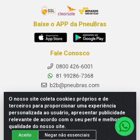
Baixe o APP da PneuBras
Fale Conosco
0800 426-6001
81 99286-7368
b2b@pneubras.com
sac@pneubras.com.br
O nosso site coleta cookies próprios e de
Instagram
terceiros para proporcionar uma experiência
personalizada ao usuário, apresentar publicidade
Facebook
relevante de acordo com o seu perfil e melhorar a
Privacidade e Dados (DPO):
qualidade do nosso site.
dpo.pneubras@pneubras.com
Aceito
Negar não essenciais