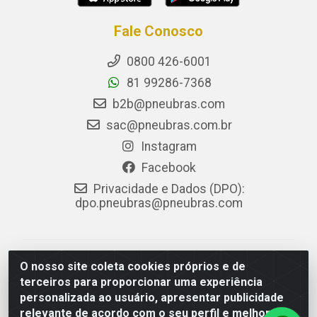
Fale Conosco
0800 426-6001
81 99286-7368
b2b@pneubras.com
sac@pneubras.com.br
Instagram
Facebook
Privacidade e Dados (DPO):
dpo.pneubras@pneubras.com
PneuBras - Rodovia BR-101, KM 82 - Prazeres,
O nosso site coleta cookies próprios e de
Jaboatão dos Guararapes/PE - CEP 54.335-000 - CNPJ
terceiros para proporcionar uma experiência
08.678.386/0001-05 - Pneubras Comércio de Pneus
personalizada ao usuário, apresentar publicidade
Ltda
relevante de acordo com o seu perfil e melhorar a