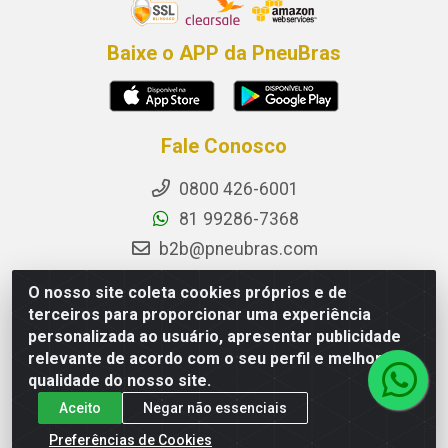
Baixe o APP da PneuBras
Fale Conosco
0800 426-6001
81 99286-7368
b2b@pneubras.com
sac@pneubras.com.br
O nosso site coleta cookies próprios e de
Instagram
terceiros para proporcionar uma experiência
personalizada ao usuário, apresentar publicidade
Facebook
relevante de acordo com o seu perfil e melhorar a
Privacidade e Dados (DPO):
qualidade do nosso site.
dpo.pneubras@pneubras.com
Aceito
Negar não essenciais
Preferências de Cookies