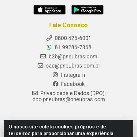
Fale Conosco
0800 426-6001
81 99286-7368
b2b@pneubras.com
sac@pneubras.com.br
Instagram
Facebook
Privacidade e Dados (DPO):
dpo.pneubras@pneubras.com
PneuBras - Rodovia BR-101, KM 82 - Prazeres,
O nosso site coleta cookies próprios e de
Jaboatão dos Guararapes/PE - CEP 54.335-000 - CNPJ
terceiros para proporcionar uma experiência