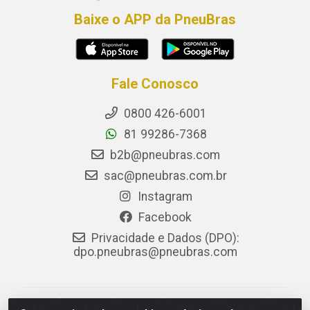
Baixe o APP da PneuBras
Fale Conosco
0800 426-6001
81 99286-7368
b2b@pneubras.com
sac@pneubras.com.br
Instagram
Facebook
Privacidade e Dados (DPO):
dpo.pneubras@pneubras.com
PneuBras - Rodovia BR-101, KM 82 - Prazeres,