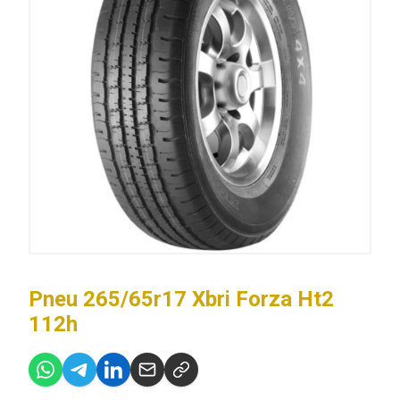
Pneu 265/65r17 Xbri Forza Ht2
112h