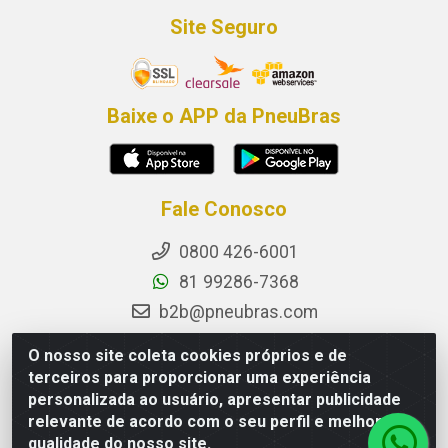
Site Seguro
Baixe o APP da PneuBras
Fale Conosco
0800 426-6001
81 99286-7368
b2b@pneubras.com
sac@pneubras.com.br
O nosso site coleta cookies próprios e de
Instagram
terceiros para proporcionar uma experiência
personalizada ao usuário, apresentar publicidade
Facebook
relevante de acordo com o seu perfil e melhorar a
Privacidade e Dados (DPO):
qualidade do nosso site.