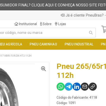
SUMIDOR FINAL? CLIQUE AQUI E CONHEÇA NOSSO SITE FEI
Já é cliente PneuBras? -
Institucional
Sobre
Lojas
NEU AGRÍCOLA
PNEU CAMINHAO
PNEU INDUSTRIAL
PN
R17 XBRI FORZA HT2 112H
Pneu 265/65r1
112h
Código do Fabricante: 4118
Código: 1091