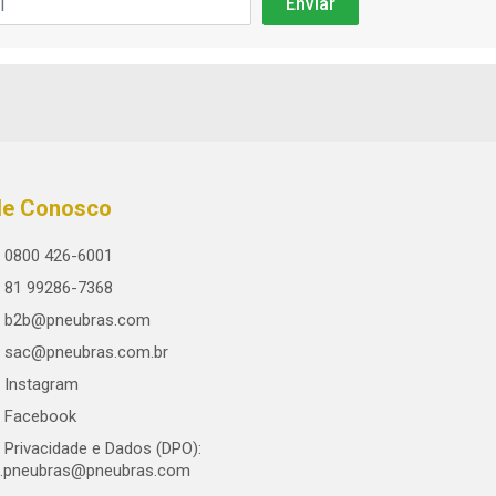
le Conosco
0800 426-6001
81 99286-7368
b2b@pneubras.com
sac@pneubras.com.br
Instagram
Facebook
Privacidade e Dados (DPO):
.pneubras@pneubras.com