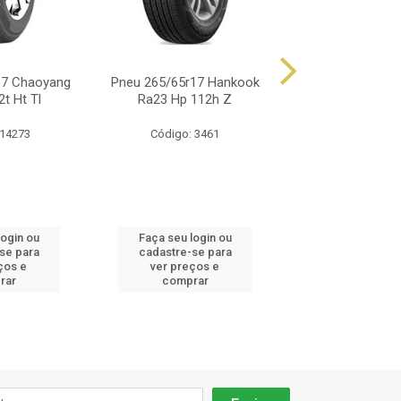
17 Chaoyang
Pneu 265/65r17 Hankook
Pneu 265/65r17 
t Ht Tl
Ra23 Hp 112h Z
Crosswind Ht
 14273
Código: 3461
Código: 16
login ou
Faça seu login ou
Faça seu log
se para
cadastre-se para
cadastre-se
ços e
ver preços e
ver preços
rar
comprar
compra