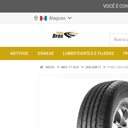
VOCÊ É CON
Alagoas
ADITIVOS
GRAXAS
LUBRIFICANTES E FLUIDOS
P
INÍCIO
ARO 17 SUV
265/65R17
PNEU 265/65