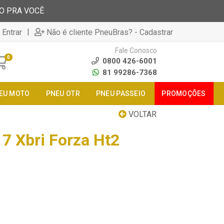
TO PRA VOCÊ
|
 Entrar
Não é cliente PneuBras? - Cadastrar
Fale Conosco
0
0800 426-6001
81 99286-7368
EU MOTO
PNEU OTR
PNEU PASSEIO
PROMOÇÕES
VOLTAR
7 Xbri Forza Ht2