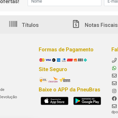
ofertas!
Títulos
Notas Fiscais
Formas de Pagamento
Fa
Site Seguro
Baixe o APP da PneuBras
ade
 Devolução
dpo