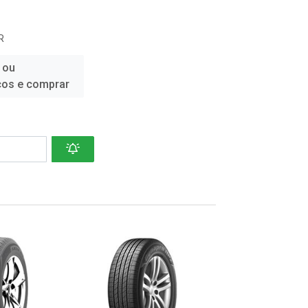
R
 ou
ços e comprar