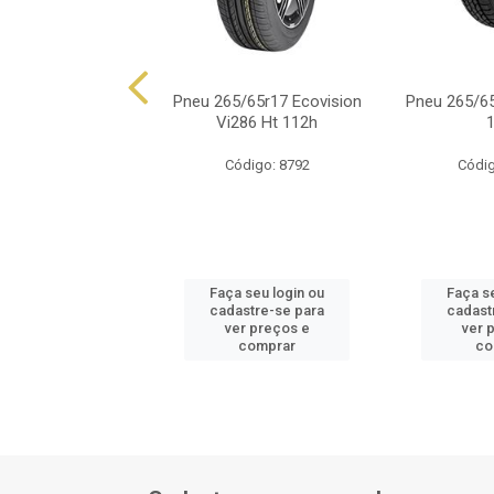
65/65r17 Dunlop
Pneu 265/65r17 Ecovision
Pneu 265/6
trek At25 112s
Vi286 Ht 112h
ódigo: 7901
Código: 8792
Códig
 seu login ou
Faça seu login ou
Faça s
astre-se para
cadastre-se para
cadast
er preços e
ver preços e
ver 
comprar
comprar
co