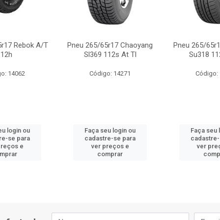
5r17 Rebok A/T
Pneu 265/65r17 Chaoyang
Pneu 265/65r
112h
Sl369 112s At Tl
Su318 112
o: 14062
Código: 14271
Código:
eu login ou
Faça seu login ou
Faça seu 
re-se para
cadastre-se para
cadastre-
preços e
ver preços e
ver pre
mprar
comprar
comp