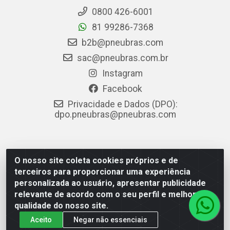
0800 426-6001
81 99286-7368
b2b@pneubras.com
sac@pneubras.com.br
Instagram
Facebook
Privacidade e Dados (DPO):
dpo.pneubras@pneubras.com
PneuBras - Rodovia BR-101, KM 82 - Prazeres,
O nosso site coleta cookies próprios e de
Jaboatão dos Guararapes/PE - CEP 54.335-000 - CNPJ
terceiros para proporcionar uma experiência
08.678.386/0001-05 - Pneubras Comércio de Pneus
personalizada ao usuário, apresentar publicidade
Ltda
relevante de acordo com o seu perfil e melhorar a
qualidade do nosso site.
Aceito
Negar não essenciais