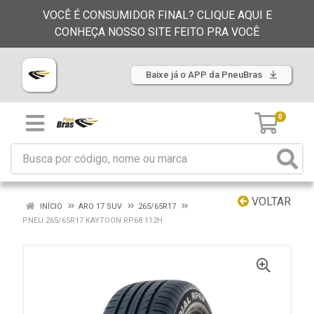
VOCÊ É CONSUMIDOR FINAL? CLIQUE AQUI E
CONHEÇA NOSSO SITE FEITO PRA VOCÊ
Baixe já o APP da PneuBras
0
VOLTAR
INÍCIO
ARO 17 SUV
265/65R17
PNEU 265/65R17 KAYTOON RP68 112H