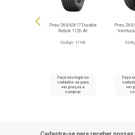
5/65r17 Michelin
Pneu 265/65r17 Durable
Pneu 265/
x Trail 112h
Rebok 112h At
Venttura
ódigo: 5892
Código: 11142
Códig
 seu login ou
Faça seu login ou
Faça s
astre-se para
cadastre-se para
cadast
er preços e
ver preços e
ver 
comprar
comprar
co
Cadastre-se para receber nossas 