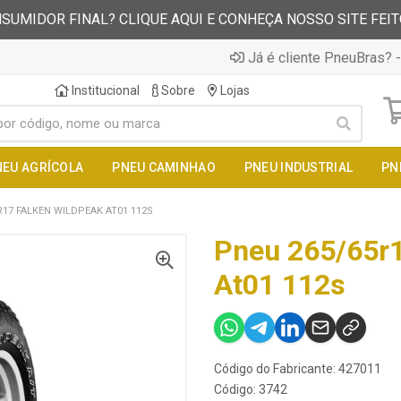
SUMIDOR FINAL? CLIQUE AQUI E CONHEÇA NOSSO SITE FEI
Já é cliente PneuBras? -
Institucional
Sobre
Lojas
NEU AGRÍCOLA
PNEU CAMINHAO
PNEU INDUSTRIAL
PN
R17 FALKEN WILDPEAK AT01 112S
Pneu 265/65r1
At01 112s
Código do Fabricante: 427011
Código: 3742