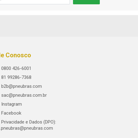
le Conosco
0800 426-6001
81 99286-7368
b2b@pneubras.com
sac@pneubras.com.br
Instagram
Facebook
Privacidade e Dados (DPO):
.pneubras@pneubras.com