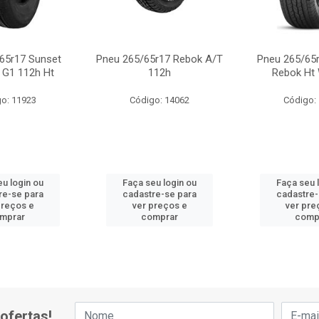
65r17 Sunset
Pneu 265/65r17 Rebok A/T
Pneu 265/65r
 G1 112h Ht
112h
Rebok Ht 
o: 11923
Código: 14062
Código:
eu login ou
Faça seu login ou
Faça seu 
re-se para
cadastre-se para
cadastre-
preços e
ver preços e
ver pre
mprar
comprar
comp
ofertas!