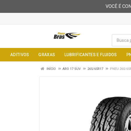
VOCÊ É CON
ADITIVOS
GRAXAS
LUBRIFICANTES E FLUIDOS
P
INÍCIO
ARO 17 SUV
265/65R17
PNEU 265/65