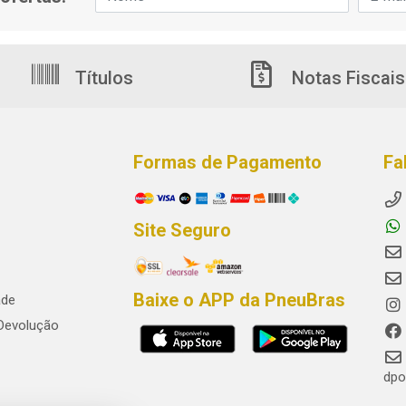
Títulos
Notas Fiscais
Formas de Pagamento
Fa
Site Seguro
Baixe o APP da PneuBras
ade
 Devolução
dpo