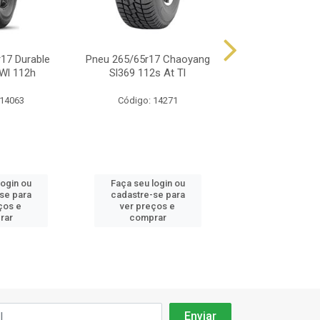
17 Durable
Pneu 265/65r17 Chaoyang
Pneu 265/65r17
Wl 112h
Sl369 112s At Tl
Sl399 112s 
 14063
Código: 14271
Código: 14
login ou
Faça seu login ou
Faça seu log
se para
cadastre-se para
cadastre-se
ços e
ver preços e
ver preços
rar
comprar
compra