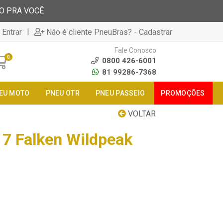
TO PRA VOCÊ
|
 Entrar
Não é cliente PneuBras? - Cadastrar
Fale Conosco
0
0800 426-6001
81 99286-7368
EU MOTO
PNEU OTR
PNEU PASSEIO
PROMOÇÕES
VOLTAR
7 Falken Wildpeak