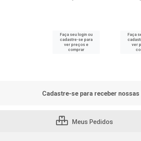
 seu login ou
Faça seu login ou
Faça s
astre-se para
cadastre-se para
cadast
er preços e
ver preços e
ver 
comprar
comprar
co
Cadastre-se para receber nossas 
Meus Pedidos