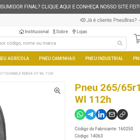
SUMIDOR FINAL? CLIQUE AQUI E CONHEÇA NOSSO SITE FEI
Já é cliente PneuBras? -
Institucional
Sobre
Lojas
NEU AGRÍCOLA
PNEU CAMINHAO
PNEU INDUSTRIAL
PN
R17 DURABLE REBOK HT WL 112H
Pneu 265/65r1
Wl 112h
Código do Fabricante: 160250
Código: 14063