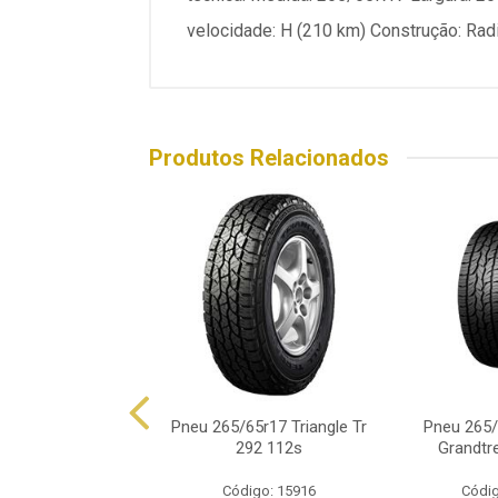
velocidade: H (210 km) Construção: Radi
Produtos Relacionados
/65r17 Xbri Forza
Pneu 265/65r17 Triangle Tr
Pneu 265/
1 At 112t
292 112s
Grandtr
ódigo: 8601
Código: 15916
Códig