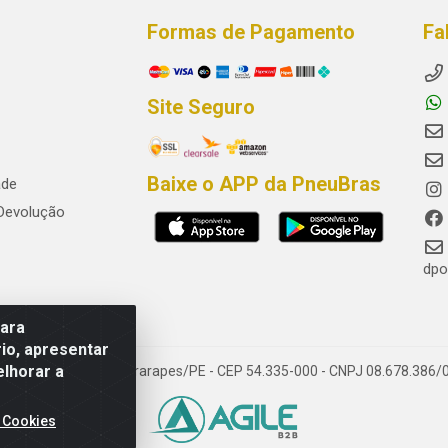
Formas de Pagamento
Fa
Site Seguro
Baixe o APP da PneuBras
ade
 Devolução
dpo
para
io, apresentar
elhorar a
res, Jaboatão dos Guararapes/PE - CEP 54.335-000 - CNPJ 08.678.386/
 Cookies