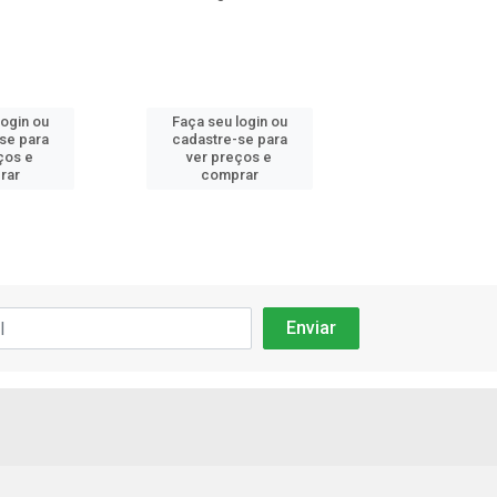
login ou
Faça seu login ou
Faça seu log
se para
cadastre-se para
cadastre-se
ços e
ver preços e
ver preços
rar
comprar
compra