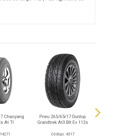
17 Chaoyang
Pneu 265/65r17 Dunlop
Pneu 265/65r17
s At Tl
Grandtrek At3 Blt Ev 112s
Ra23 Hp 11
 14271
Código: 4317
Código: 34