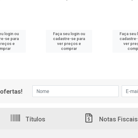
eu login ou
Faça seu login ou
Faça seu 
re-se para
cadastre-se para
cadastre-
preços e
ver preços e
ver pre
mprar
comprar
comp
ofertas!
Títulos
Notas Fiscais