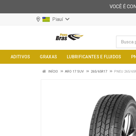
VOCÊ É CON
Piauí
ADITIVOS
GRAXAS
LUBRIFICANTES E FLUIDOS
P
INÍCIO
ARO 17 SUV
265/65R17
PNEU 265/65