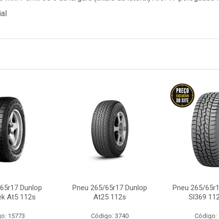
al
65r17 Dunlop
Pneu 265/65r17 Dunlop
Pneu 265/65r
ek At5 112s
At25 112s
Sl369 112
o: 15773
Código: 3740
Código: