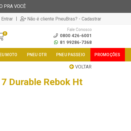
TO PRA VOCÊ
|
 Entrar
Não é cliente PneuBras? - Cadastrar
Fale Conosco
0
0800 426-6001
81 99286-7368
EU MOTO
PNEU OTR
PNEU PASSEIO
PROMOÇÕES
VOLTAR
7 Durable Rebok Ht