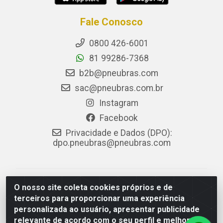
Fale Conosco
0800 426-6001
81 99286-7368
b2b@pneubras.com
sac@pneubras.com.br
Instagram
Facebook
Privacidade e Dados (DPO):
dpo.pneubras@pneubras.com
PneuBras - Rodovia BR-101, KM 82 - Prazeres,
O nosso site coleta cookies próprios e de
Jaboatão dos Guararapes/PE - CEP 54.335-000 - CNPJ
terceiros para proporcionar uma experiência
08.678.386/0001-05 - Pneubras Comércio de Pneus
personalizada ao usuário, apresentar publicidade
Ltda
relevante de acordo com o seu perfil e melhorar a