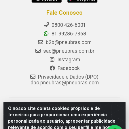
Fale Conosco
0800 426-6001
81 99286-7368
b2b@pneubras.com
sac@pneubras.com.br
Instagram
Facebook
Privacidade e Dados (DPO):
dpo.pneubras@pneubras.com
PneuBras - Rodovia BR-101, KM 82 - Prazeres,
O nosso site coleta cookies próprios e de
Jaboatão dos Guararapes/PE - CEP 54.335-000 - CNPJ
terceiros para proporcionar uma experiência
08.678.386/0001-05 - Pneubras Comércio de Pneus
personalizada ao usuário, apresentar publicidade
Ltda
relevante de acordo com o seu perfil e melhorar a