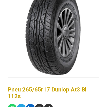
Pneu 265/65r17 Dunlop At3 Bl
112s