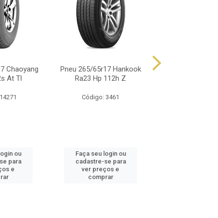
17 Chaoyang
Pneu 265/65r17 Hankook
Pneu 265/65r17 
s At Tl
Ra23 Hp 112h Z
Crosswind Ht
 14271
Código: 3461
Código: 16
login ou
Faça seu login ou
Faça seu log
se para
cadastre-se para
cadastre-se
ços e
ver preços e
ver preços
rar
comprar
compra