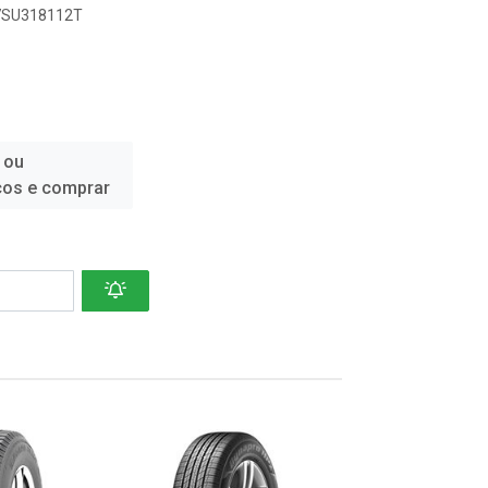
17SU318112T
 ou
ços e comprar