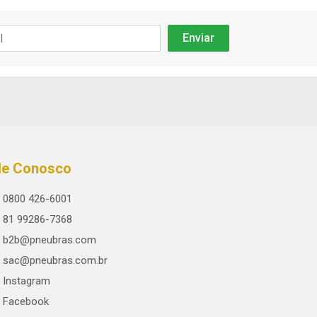
le Conosco
0800 426-6001
81 99286-7368
b2b@pneubras.com
sac@pneubras.com.br
Instagram
Facebook