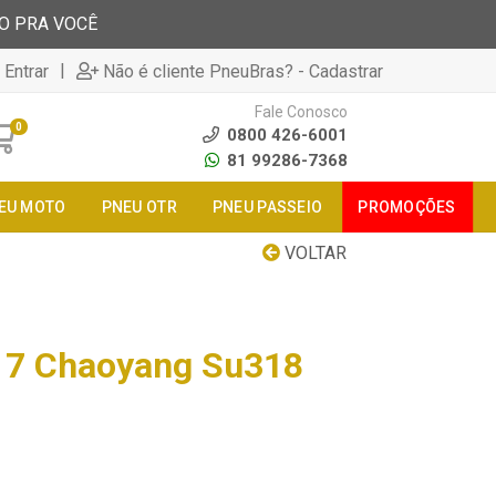
TO PRA VOCÊ
|
 Entrar
Não é cliente PneuBras? - Cadastrar
Fale Conosco
0
0800 426-6001
81 99286-7368
EU MOTO
PNEU OTR
PNEU PASSEIO
PROMOÇÕES
VOLTAR
17 Chaoyang Su318