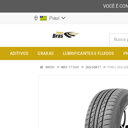
VOCÊ É CON
Piauí
ADITIVOS
GRAXAS
LUBRIFICANTES E FLUIDOS
P
INÍCIO
ARO 17 SUV
265/65R17
PNEU 265/65