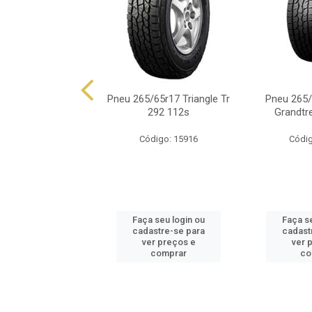
/65r17 Xbri Forza
Pneu 265/65r17 Triangle Tr
Pneu 265/
1 At 112t
292 112s
Grandtr
ódigo: 8601
Código: 15916
Códig
 seu login ou
Faça seu login ou
Faça s
astre-se para
cadastre-se para
cadast
er preços e
ver preços e
ver 
comprar
comprar
co