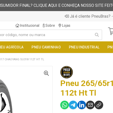
SUMIDOR FINAL? CLIQUE AQUI E CONHEÇA NOSSO SITE FEI
Já é cliente PneuBras? -
Institucional
Sobre
Lojas
NEU AGRÍCOLA
PNEU CAMINHAO
PNEU INDUSTRIAL
PN
R17 CHAOYANG SU318 112T HT TL
Pneu 265/65r
112t Ht Tl