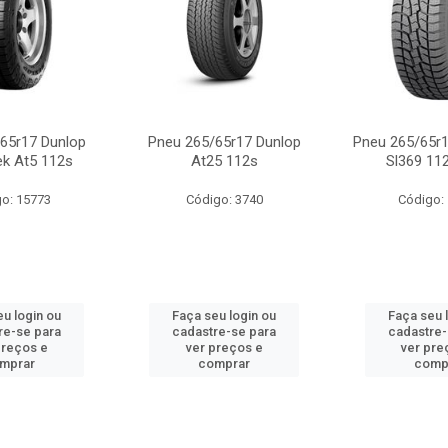
65r17 Dunlop
Pneu 265/65r17 Dunlop
Pneu 265/65r
ek At5 112s
At25 112s
Sl369 112
o: 15773
Código: 3740
Código:
eu login ou
Faça seu login ou
Faça seu 
re-se para
cadastre-se para
cadastre-
preços e
ver preços e
ver pre
mprar
comprar
comp